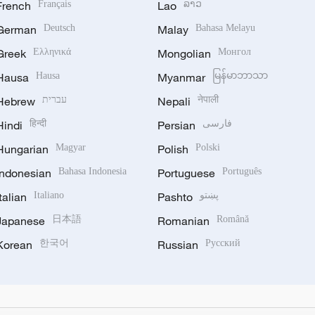
French
Français
Lao
ລາວ
German
Deutsch
Malay
Bahasa Melayu
Greek
Ελληνικά
Mongolian
Монгол
Hausa
Hausa
Myanmar
မြန်မာဘာသာ
Hebrew
עברית
Nepali
नेपाली
Hindi
हिन्दी
Persian
فارسی
Hungarian
Magyar
Polish
Polski
Indonesian
Bahasa Indonesia
Portuguese
Português
Italian
Italiano
Pashto
پښتو
Japanese
日本語
Romanian
Română
Korean
한국어
Russian
Русский