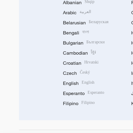
Albanian
Shqip
Arabic
العربية
Belarusian
Беларуская
Bengali
বাংলা
Bulgarian
Български
Cambodian
ខ្មែរ
Croatian
Hrvatski
Czech
Český
English
English
Esperanto
Esperanto
Filipino
Filipino