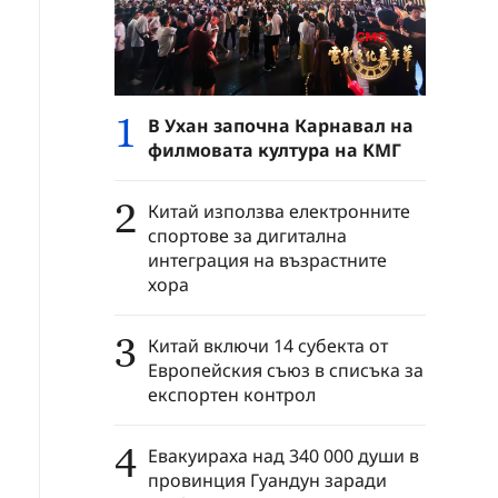
1
В Ухан започна Карнавал на
филмовата култура на КМГ
2
Китай използва електронните
спортове за дигитална
интеграция на възрастните
хора
3
Китай включи 14 субекта от
Европейския съюз в списъка за
експортен контрол
4
Евакуираха над 340 000 души в
провинция Гуандун заради