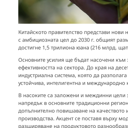
Китайското правителство представи нови н
с амбициозната цел до 2030 г. общият раз
достигне 1,5 трилиона юана (216 млрд. щат
Основните усилия ще бъдат насочени към 
ефективността на сектора. До края на дес
индустриална система, която да разполага
устойчива, интелигентна и международно 
В насоките са заложени и междинни цели з
напредък в основните традиционни региони
допълнително повишаване на качеството и
производства. Акцент се поставя върху мо
разширяване на продуктовото разнообрази