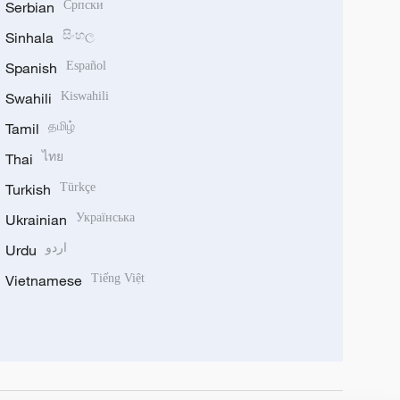
Serbian
Српски
Sinhala
සිංහල
Spanish
Español
Swahili
Kiswahili
Tamil
தமிழ்
Thai
ไทย
Turkish
Türkçe
Ukrainian
Українська
Urdu
اردو
Vietnamese
Tiếng Việt