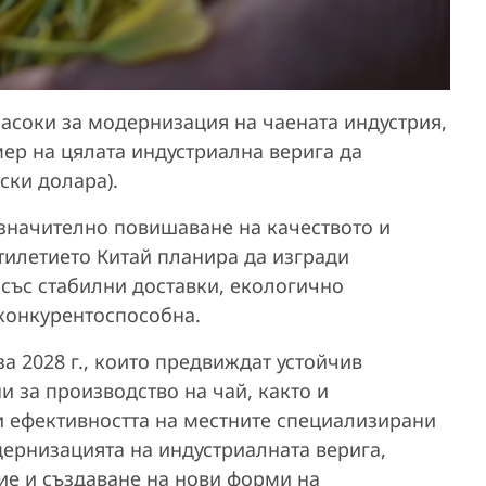
асоки за модернизация на чаената индустрия,
мер на цялата индустриална верига да
ски долара).
значително повишаване на качеството и
етилетието Китай планира да изгради
 със стабилни доставки, екологично
конкурентоспособна.
а 2028 г., които предвиждат устойчив
 за производство на чай, както и
 ефективността на местните специализирани
дернизацията на индустриалната верига,
е и създаване на нови форми на