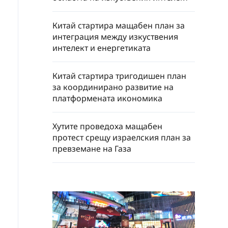
Китай стартира мащабен план за
интеграция между изкуствения
интелект и енергетиката
Китай стартира тригодишен план
за координирано развитие на
платформената икономика
Хутите проведоха мащабен
протест срещу израелския план за
превземане на Газа