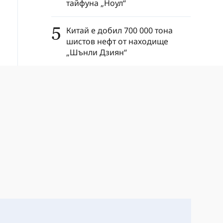
тайфуна „Ноул“
5
Китай е добил 700 000 тона
шистов нефт от находище
„Шънли Дзиян“