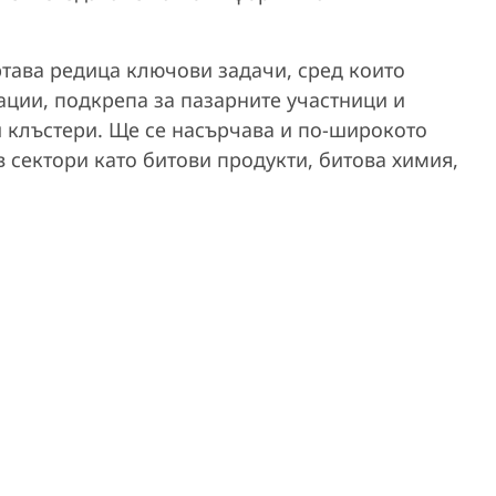
ртава редица ключови задачи, сред които
ации, подкрепа за пазарните участници и
 клъстери. Ще се насърчава и по-широкото
в сектори като битови продукти, битова химия,