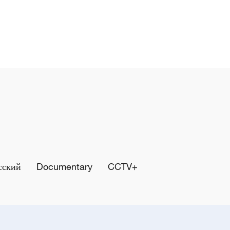
сский
Documentary
CCTV+