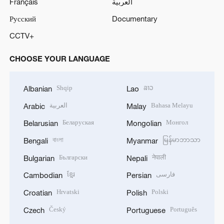
Français
العربية
Русский
Documentary
CCTV+
CHOOSE YOUR LANGUAGE
Shqip
ລາວ
Albanian
Lao
العربية
Bahasa Melayu
Arabic
Malay
Беларуская
Монгол
Belarusian
Mongolian
বাংলা
မြန်မာဘာသာ
Bengali
Myanmar
Български
नेपाली
Bulgarian
Nepali
ខ្មែរ
فارسی
Cambodian
Persian
Hrvatski
Polski
Croatian
Polish
Český
Português
Czech
Portuguese