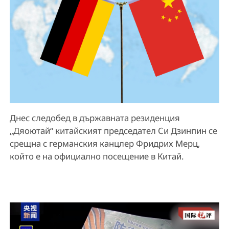
Днес следобед в държавната резиденция
„Дяоютай“ китайският председател Си Дзинпин се
срещна с германския канцлер Фридрих Мерц,
който е на официално посещение в Китай.