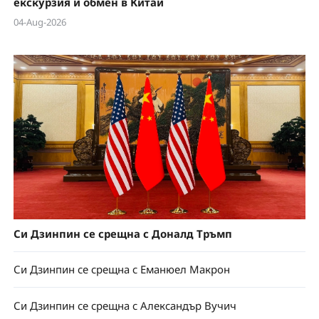
екскурзия и обмен в Китай
04-Aug-2026
Си Дзинпин се срещна с Доналд Тръмп
Си Дзинпин се срещна с Еманюел Макрон
Си Дзинпин се срещна с Александър Вучич