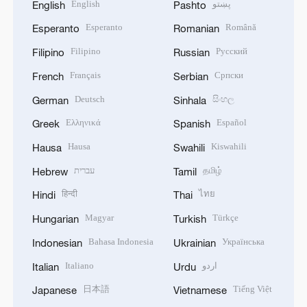
English
پښتو
English
Pashto
Esperanto
Română
Esperanto
Romanian
Filipino
Русский
Filipino
Russian
Français
Српски
French
Serbian
Deutsch
සිංහල
German
Sinhala
Ελληνικά
Español
Greek
Spanish
Hausa
Kiswahili
Hausa
Swahili
עברית
தமிழ்
Hebrew
Tamil
हिन्दी
ไทย
Hindi
Thai
Magyar
Türkçe
Hungarian
Turkish
Bahasa Indonesia
Українська
Indonesian
Ukrainian
Italiano
اردو
Italian
Urdu
日本語
Tiếng Việt
Japanese
Vietnamese