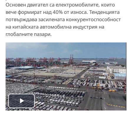
Основен двигател са електромобилите, които
вече формират над 40% от износа. Тенденцията
потвърждава засилената конкурентоспособност
на китайската автомобилна индустрия на
глобалните пазари.
P
l