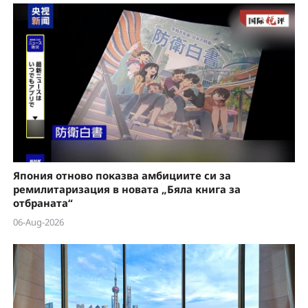
a
y
V
i
d
e
Япония отново показва амбициите си за
o
ремилитаризация в новата „Бяла книга за
отбраната“
06-Aug-2026