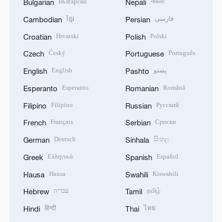
Български
नेपाली
Bulgarian
Nepali
ខ្មែរ
فارسی
Cambodian
Persian
Hrvatski
Polski
Croatian
Polish
Český
Português
Czech
Portuguese
English
پښتو
English
Pashto
Esperanto
Română
Esperanto
Romanian
Filipino
Русский
Filipino
Russian
Français
Српски
French
Serbian
Deutsch
සිංහල
German
Sinhala
Ελληνικά
Español
Greek
Spanish
Hausa
Kiswahili
Hausa
Swahili
עברית
தமிழ்
Hebrew
Tamil
हिन्दी
ไทย
Hindi
Thai