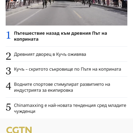
1
Пътешествие назад към древния Път на
коприната
2
Древният дворец в Кучъ оживява
3
Кучъ – скритото съкровище по Пътя на коприната
4
Водните спортове стимулират развитието на
индустрията за екипировка
5
Chinamaxxing е най-новата тенденция сред младите
чужденци