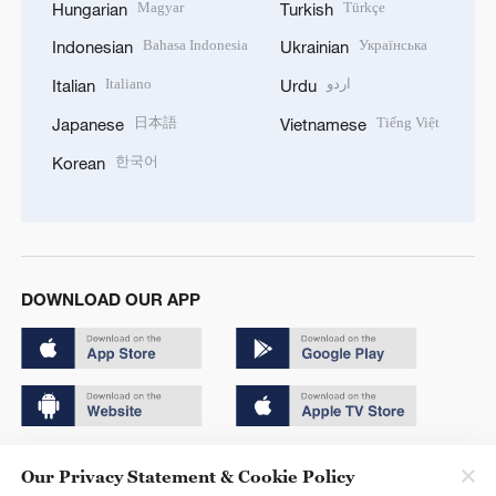
Magyar
Türkçe
Hungarian
Turkish
Bahasa Indonesia
Українська
Indonesian
Ukrainian
Italiano
اردو
Italian
Urdu
日本語
Tiếng Việt
Japanese
Vietnamese
한국어
Korean
DOWNLOAD OUR APP
Copyright © 2024 CGTN.
Our Privacy Statement & Cookie Policy