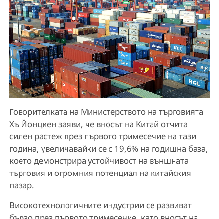
Говорителката на Министерството на търговията
Хъ Йонциен заяви, че вносът на Китай отчита
силен растеж през първото тримесечие на тази
година, увеличавайки се с 19,6% на годишна база,
което демонстрира устойчивост на външната
търговия и огромния потенциал на китайския
пазар.
Високотехнологичните индустрии се развиват
бързо през първото тримесечие, като вносът на