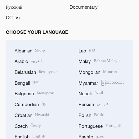
Русский
Documentary
CCTV+
CHOOSE YOUR LANGUAGE
Shqip
ລາວ
Albanian
Lao
العربية
Bahasa Melayu
Arabic
Malay
Беларуская
Монгол
Belarusian
Mongolian
বাংলা
မြန်မာဘာသာ
Bengali
Myanmar
Български
नेपाली
Bulgarian
Nepali
ខ្មែរ
فارسی
Cambodian
Persian
Hrvatski
Polski
Croatian
Polish
Český
Português
Czech
Portuguese
English
پښتو
English
Pashto