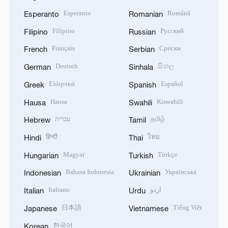
Esperanto
Română
Esperanto
Romanian
Filipino
Русский
Filipino
Russian
Français
Српски
French
Serbian
Deutsch
සිංහල
German
Sinhala
Ελληνικά
Español
Greek
Spanish
Hausa
Kiswahili
Hausa
Swahili
עברית
தமிழ்
Hebrew
Tamil
हिन्दी
ไทย
Hindi
Thai
Magyar
Türkçe
Hungarian
Turkish
Bahasa Indonesia
Українська
Indonesian
Ukrainian
Italiano
اردو
Italian
Urdu
日本語
Tiếng Việt
Japanese
Vietnamese
한국어
Korean