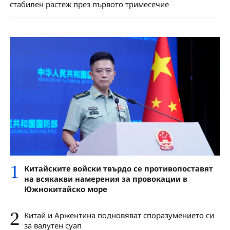
стабилен растеж през първото тримесечие
1
Китайските войски твърдо се противопоставят
на всякакви намерения за провокации в
Южнокитайско море
2
Китай и Аржентина подновяват споразумението си
за валутен суап