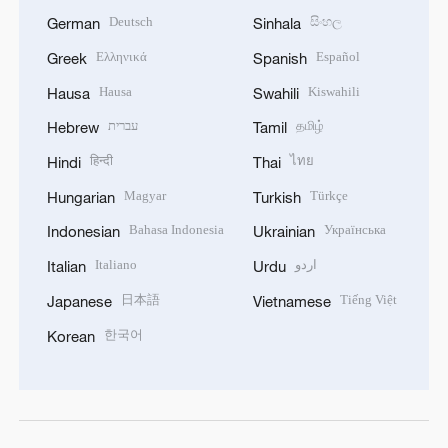
Deutsch
සිංහල
German
Sinhala
Ελληνικά
Español
Greek
Spanish
Hausa
Kiswahili
Hausa
Swahili
עברית
தமிழ்
Hebrew
Tamil
हिन्दी
ไทย
Hindi
Thai
Magyar
Türkçe
Hungarian
Turkish
Bahasa Indonesia
Українська
Indonesian
Ukrainian
Italiano
اردو
Italian
Urdu
日本語
Tiếng Việt
Japanese
Vietnamese
한국어
Korean