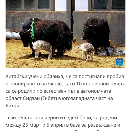
Китайски учени обявиха, че са постигнали пробив
в клонирането на якове, като 10 клонирани телета
са се родили по естествен път в автономната
област Сидзан (Тибет) в югозападната част на
Китай.
Тези телета, три черни и седем бели, са родени
между 25 март и 5 април в база за развъждане и