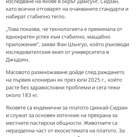
изследване на якове в окръг Дамсунг, Сидзан,
като всички отговарят на очакваните стандарти и
набират стабилно тегло.
„Това показва, че технологията е преминала от
еднократен успех към стабилно, мащабно
приложение“, заяви Фан Шънгуо, който ръководи
изследователския екип от университета в
Джъдзян.
Масовото размножаване дойде след раждането
на първия клониран як през юли 2025 г., който
расте без здравословни проблеми и сега тежи
около 183 кг.
Яковете са ендемични за платото Цинхай-Сидзан
и служат за основен източник на прехрана за
местните пастирски общности. Животните са
неразделна част от екосистемата на платото. За