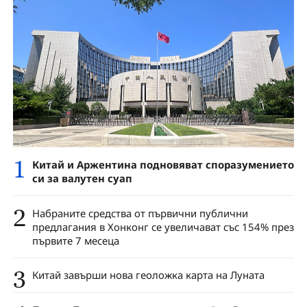
1
Китай и Аржентина подновяват споразумението
си за валутен суап
2
Набраните средства от първични публични
предлагания в Хонконг се увеличават със 154% през
първите 7 месеца
3
Китай завърши нова геоложка карта на Луната