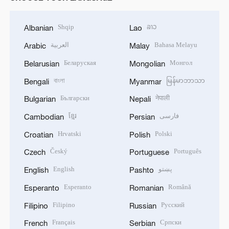
Shqip
ລາວ
Albanian
Lao
العربية
Bahasa Melayu
Arabic
Malay
Беларуская
Монгол
Belarusian
Mongolian
বাংলা
မြန်မာဘာသာ
Bengali
Myanmar
Български
नेपाली
Bulgarian
Nepali
ខ្មែរ
فارسی
Cambodian
Persian
Hrvatski
Polski
Croatian
Polish
Český
Português
Czech
Portuguese
English
پښتو
English
Pashto
Esperanto
Română
Esperanto
Romanian
Filipino
Русский
Filipino
Russian
Français
Српски
French
Serbian