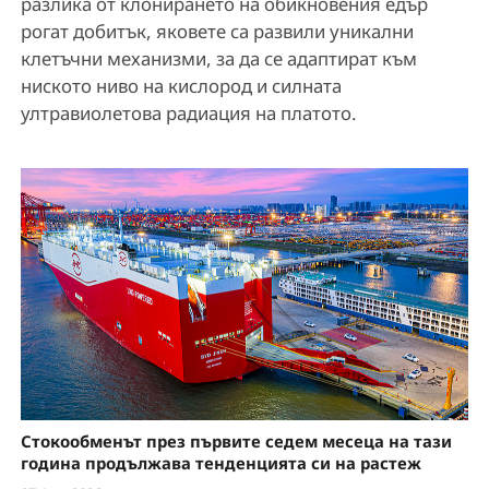
разлика от клонирането на обикновения едър
рогат добитък, яковете са развили уникални
клетъчни механизми, за да се адаптират към
ниското ниво на кислород и силната
ултравиолетова радиация на платото.
Стокообменът през първите седем месеца на тази
година продължава тенденцията си на растеж