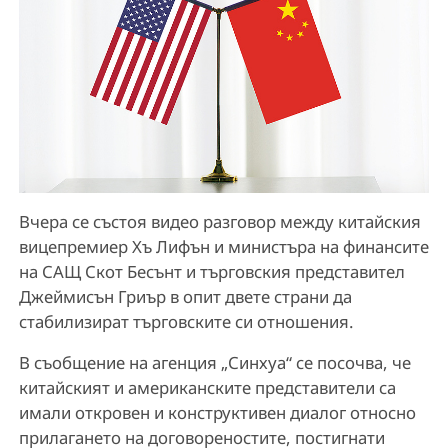
Вчера се състоя видео разговор между китайския
вицепремиер Хъ Лифън и министъра на финансите
на САЩ Скот Бесънт и търговския представител
Джеймисън Гриър в опит двете страни да
стабилизират търговските си отношения.
В съобщение на агенция „Синхуа“ се посочва, че
китайският и американските представители са
имали откровен и конструктивен диалог относно
прилагането на договореностите, постигнати