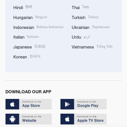
हिन्दी
ไทย
Hindi
Thai
Magyar
Türkçe
Hungarian
Turkish
Bahasa Indonesia
Українська
Indonesian
Ukrainian
Italiano
اردو
Italian
Urdu
日本語
Tiếng Việt
Japanese
Vietnamese
한국어
Korean
DOWNLOAD OUR APP