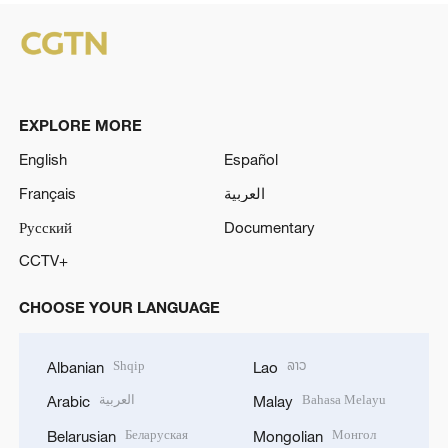
EXPLORE MORE
English
Español
Français
العربية
Русский
Documentary
CCTV+
CHOOSE YOUR LANGUAGE
Shqip
ລາວ
Albanian
Lao
العربية
Bahasa Melayu
Arabic
Malay
Беларуская
Монгол
Belarusian
Mongolian