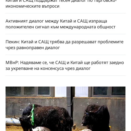
Китай и САЩ поддържат тесен диалог по търговско-
икономическите въпроси
Активният диалог между Китай и САЩ изпраща
положителен сигнал към международната общност
Пекин: Китай и САЩ трябва да разрешават проблемите
чрез равноправен диалог
МВнР: Надяваме се, че САЩ и Китай ще работят заедно
за укрепване на консенсуса чрез диалог