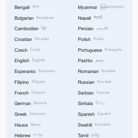
বাংলা
မြန်မာဘာသာ
Bengali
Myanmar
Български
नेपाली
Bulgarian
Nepali
ខ្មែរ
فارسی
Cambodian
Persian
Hrvatski
Polski
Croatian
Polish
Český
Português
Czech
Portuguese
English
پښتو
English
Pashto
Esperanto
Română
Esperanto
Romanian
Filipino
Русский
Filipino
Russian
Français
Српски
French
Serbian
Deutsch
සිංහල
German
Sinhala
Ελληνικά
Español
Greek
Spanish
Hausa
Kiswahili
Hausa
Swahili
עברית
தமிழ்
Hebrew
Tamil