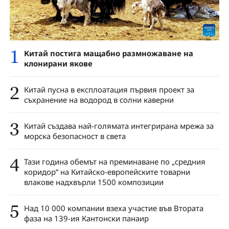
1
Китай постига мащабно размножаване на
клонирани якове
2
Китай пусна в експлоатация първия проект за
съхранение на водород в солни каверни
3
Китай създава най-голямата интегрирана мрежа за
морска безопасност в света
4
Тази година обемът на преминаване по „средния
коридор“ на Китайско-европейските товарни
влакове надхвърли 1500 композиции
5
Над 10 000 компании взеха участие във Втората
фаза на 139-ия Кантонски панаир