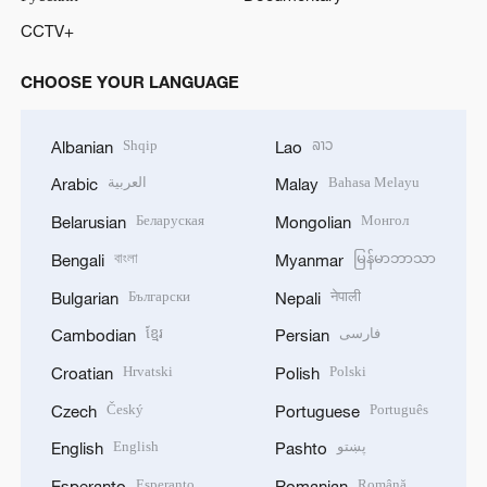
CCTV+
CHOOSE YOUR LANGUAGE
Shqip
ລາວ
Albanian
Lao
العربية
Bahasa Melayu
Arabic
Malay
Беларуская
Монгол
Belarusian
Mongolian
বাংলা
မြန်မာဘာသာ
Bengali
Myanmar
Български
नेपाली
Bulgarian
Nepali
ខ្មែរ
فارسی
Cambodian
Persian
Hrvatski
Polski
Croatian
Polish
Český
Português
Czech
Portuguese
English
پښتو
English
Pashto
Esperanto
Română
Esperanto
Romanian