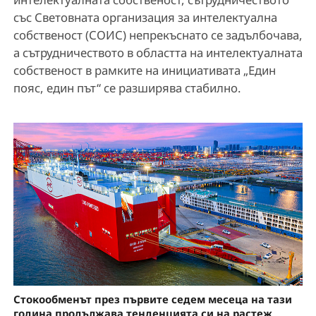
със Световната организация за интелектуална
собственост (СОИС) непрекъснато се задълбочава,
а сътрудничеството в областта на интелектуалната
собственост в рамките на инициативата „Един
пояс, един път“ се разширява стабилно.
Стокообменът през първите седем месеца на тази
година продължава тенденцията си на растеж