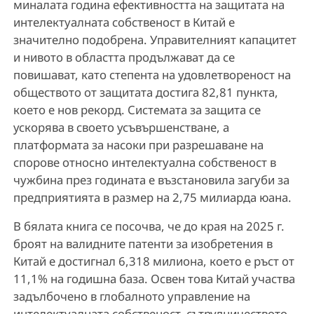
миналата година ефективността на защитата на
интелектуалната собственост в Китай е
значително подобрена. Управителният капацитет
и нивото в областта продължават да се
повишават, като степента на удовлетвореност на
обществото от защитата достига 82,81 пункта,
което е нов рекорд. Системата за защита се
ускорява в своето усъвършенстване, а
платформата за насоки при разрешаване на
спорове относно интелектуална собственост в
чужбина през годината е възстановила загуби за
предприятията в размер на 2,75 милиарда юана.
В бялата книга се посочва, че до края на 2025 г.
броят на валидните патенти за изобретения в
Китай е достигнал 6,318 милиона, което е ръст от
11,1% на годишна база. Освен това Китай участва
задълбочено в глобалното управление на
интелектуалната собственост, сътрудничеството