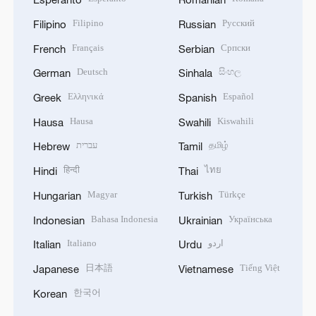
Filipino
Русский
Filipino
Russian
Français
Српски
French
Serbian
Deutsch
සිංහල
German
Sinhala
Ελληνικά
Español
Greek
Spanish
Hausa
Kiswahili
Hausa
Swahili
עברית
தமிழ்
Hebrew
Tamil
हिन्दी
ไทย
Hindi
Thai
Magyar
Türkçe
Hungarian
Turkish
Bahasa Indonesia
Українська
Indonesian
Ukrainian
Italiano
اردو
Italian
Urdu
日本語
Tiếng Việt
Japanese
Vietnamese
한국어
Korean