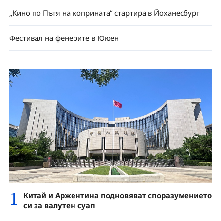
„Кино по Пътя на коприната“ стартира в Йоханесбург
Фестивал на фенерите в Ююен
1
Китай и Аржентина подновяват споразумението
си за валутен суап