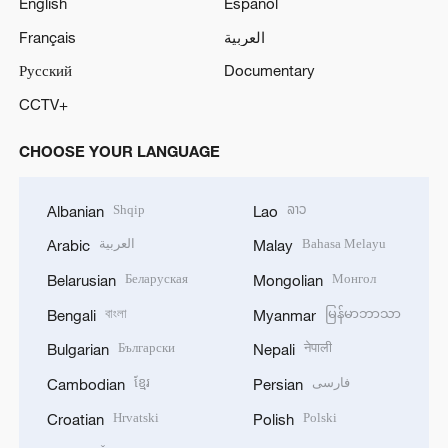
English
Español
Français
العربية
Русский
Documentary
CCTV+
CHOOSE YOUR LANGUAGE
Shqip
ລາວ
Albanian
Lao
العربية
Bahasa Melayu
Arabic
Malay
Беларуская
Монгол
Belarusian
Mongolian
বাংলা
မြန်မာဘာသာ
Bengali
Myanmar
Български
नेपाली
Bulgarian
Nepali
ខ្មែរ
فارسی
Cambodian
Persian
Hrvatski
Polski
Croatian
Polish