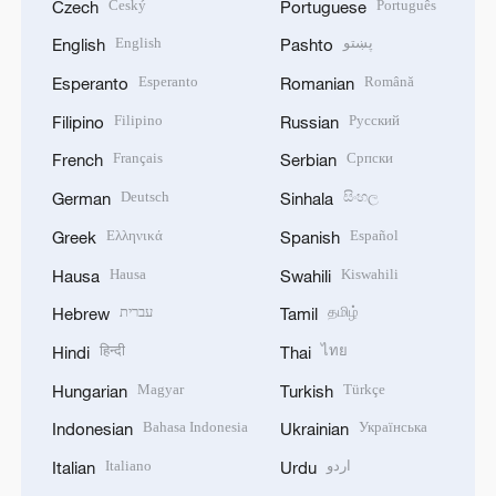
Český
Português
Czech
Portuguese
English
پښتو
English
Pashto
Esperanto
Română
Esperanto
Romanian
Filipino
Русский
Filipino
Russian
Français
Српски
French
Serbian
Deutsch
සිංහල
German
Sinhala
Ελληνικά
Español
Greek
Spanish
Hausa
Kiswahili
Hausa
Swahili
עברית
தமிழ்
Hebrew
Tamil
हिन्दी
ไทย
Hindi
Thai
Magyar
Türkçe
Hungarian
Turkish
Bahasa Indonesia
Українська
Indonesian
Ukrainian
Italiano
اردو
Italian
Urdu