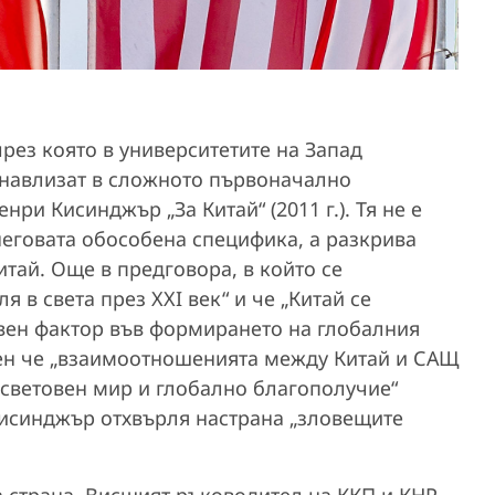
рез която в университетите на Запад
а навлизат в сложното първоначално
ри Кисинджър „За Китай“ (2011 г.). Тя не е
 неговата обособена специфика, а разкрива
ай. Още в предговора, в който се
 в света през ХХI век“ и че „Китай се
вен фактор във формирането на глобалния
чен че „взаимоотношенията между Китай и САЩ
 световен мир и глобално благополучие“
 Кисинджър отхвърля настрана „зловещите
а страна. Висшият ръководител на ККП и КНР