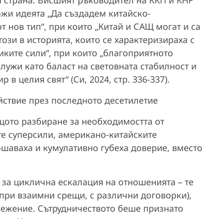
ожи идеята „Да създадем китайско-
нов тип“, при които „Китай и САЩ могат и са
този в историята, които се характеризираха с
ките сили“, при които „благоприятното
ужи като баласт на световната стабилност и
в целия свят“ (Си, 2024, стр. 336-337).
йствие през последното десетилетие
щото разбиране за необходимостта от
е суперсили, американо‑китайските
шаваха и кумулативно губеха доверие, вместо
а за циклична ескалация на отношенията – те
при взаимни срещи, с различни договорки),
режение. Сътрудничеството беше признато