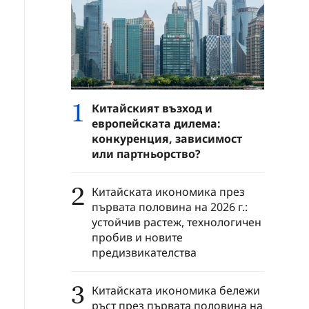
1
Китайският възход и
европейската дилема:
конкуренция, зависимост
или партньорство?
2
Китайската икономика през
първата половина на 2026 г.:
устойчив растеж, технологичен
пробив и новите
предизвикателства
3
Китайската икономика бележи
ръст през първата половина на