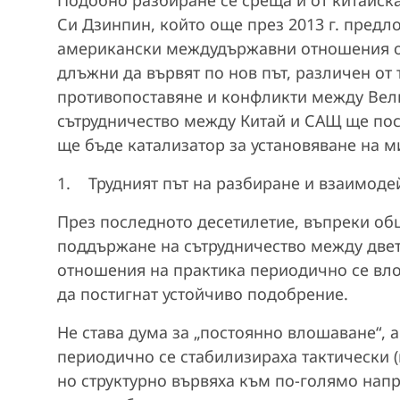
Си Дзинпин, който още през 2013 г. предл
американски междудържавни отношения от 
длъжни да вървят по нов път, различен от 
противопоставяне и конфликти между Вели
сътрудничество между Китай и САЩ ще посл
ще бъде катализатор за установяване на мир 
1. Трудният път на разбиране и взаимоде
През последното десетилетие, въпреки об
поддържане на сътрудничество между двет
отношения на практика периодично се вло
да постигнат устойчиво подобрение.
Не става дума за „постоянно влошаване“, 
периодично се стабилизираха тактически (
но структурно вървяха към по‑голямо нап