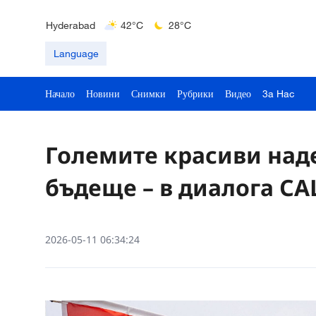
Delhi
36°C
23°C
Hyderabad
42°C
28°C
Mumbai
31°C
27°C
Language
Начало
Новини
Снимки
Рубрики
Видео
3a Hac
Големите красиви над
бъдеще – в диалога СА
2026-05-11 06:34:24