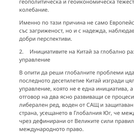
геополитическа и геоикономическа тежест,
колебание.
Именно по тази причина не само Европейск
със загриженост, но и с надежда, наблюда
добри перспективи.
2. Инициативите на Китай за глобално ра
управление
В опити да реши глобалните проблеми ида
последното десетилетие Китай изгради ця
управление, която не е една инициатива, а
отговор на два ясно развиващи се процеси
либерален ред, воден от САЩ и защитаван о
страна, усещането в Глобалния Юг, че меж
чрез дефинирани от Великите сили правил
международното право.