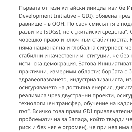
Първата от тези китайски инициативи бе И
Development Initiative – GDI), обявена пре
равнище – в ООН. По своя смисъл тя е под
развитие (SDGs), но с „китайски средства“
човешко право и ключ към стабилността. 
няма национална и глобална сигурност, че
стабилни и качествени институции, че без
истинска демокрация. Затова Инициативата
практични, измерими области: борбата с б
здравеопазването, индустриализацията, и
осигуряването на достъпна енергия, дигита
реализира чрез двустранни проекти, осигу
технологичен трансфер, обучение на кадри
път“. Всичко това прави GDI привлекателн
проблематична за Запада, който твърди че
риск и без нея е огромен), че при нея има