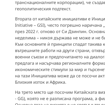
транснационалните корпорации), че създа
геополитическия подтекст.
Втората от китайските инициативи е Инициа
Initiative – GSI), често погрешно наричан
през 2022 г. отново от Си Дзинпин. Основн
неделима – никоя държава не може и не бив
Към основните ѝ принципи спадат такива 
вътрешните работи на други страни, отхвъ
военни съюзи и предпочитането на диалога
предлага и насърчава регионалните формат
икономическите стимули за мир и търсенет
на тази Инициатива може да се посочи ак
Близкия изток и Африка.
На трето място ще посочим Китайската виз
- GG), която не е разписана програма, а ф
Основна теза на визията е че светът е твъ