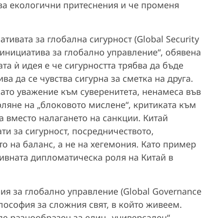
ва екологични притеснения и че променя
тивата за глобална сигурност (Global Security
а „инициатива за глобално управление“, обявена
ата ѝ идея е че сигурността трябва да бъде
а да се чувства сигурна за сметка на друга.
като уважение към суверенитета, ненамеса във
рляне на „блоковото мислене“, критиката към
 вместо налагането на санкции. Китай
и за сигурност, посредничеството,
о на баланс, а не на хегемония. Като пример
тивната дипломатическа роля на Китай в
ия за глобално управление (Global Governance
илософия за сложния свят, в който живеем.
рде разнообразен за един „универсален“