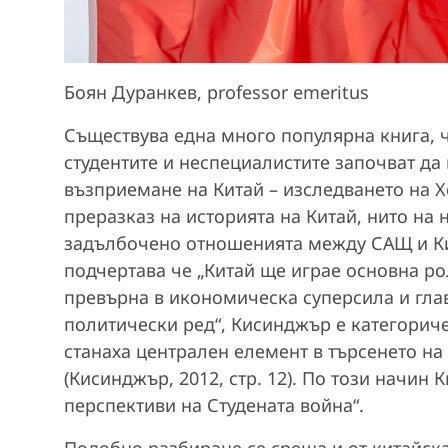
Боян Дуранкев, professor emeritus
Съществува една много популярна книга, ч
студентите и неспециалистите започват д
възприемане на Китай – изследването на Хен
преразказ на историята на Китай, нито на
задълбочено отношенията между САЩ и Кит
подчертава че „Китай ще играе основна роля
превърна в икономическа суперсила и гла
политически ред“, Кисинджър е категори
станаха централен елемент в търсенето на
(Кисинджър, 2012, стр. 12). По този начин
перспективи на Студената война“.
Подобно разбиране се среща и от китайск