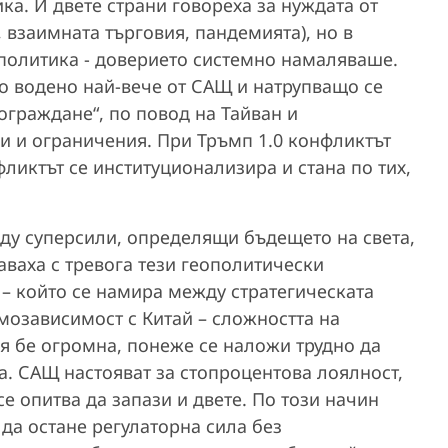
ка. И двете страни говореха за нуждата от
 взаимната търговия, пандемията), но в
ополитика - доверието системно намаляваше.
о водено най-вече от САЩ и натрупващо се
ограждане“, по повод на Тайван и
 и ограничения. При Тръмп 1.0 конфликтът
ликтът се институционализира и стана по тих,
ду суперсили, определящи бъдещето на света,
ваха с тревога тези геополитически
 – който се намира между стратегическата
мозависимост с Китай – сложността на
 бе огромна, понеже се наложи трудно да
а. САЩ настояват за стопроцентова лоялност,
 се опитва да запази и двете. По този начин
да остане регулаторна сила без