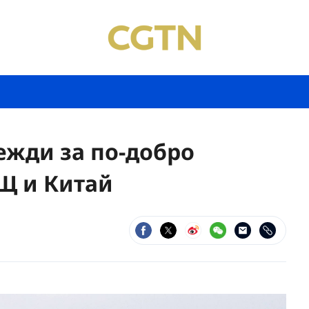
ежди за по-добро
Щ и Китай