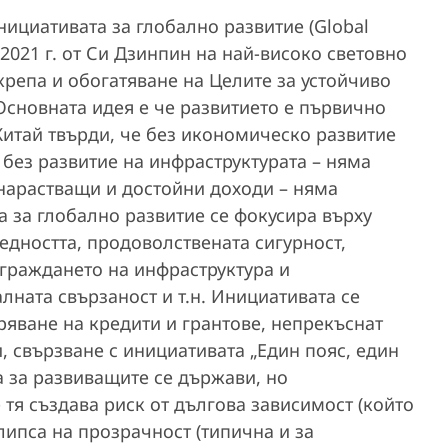
нициативата за глобално развитие (Global
з 2021 г. от Си Дзинпин на най-високо световно
крепа и обогатяване на Целите за устойчиво
. Основната идея е че развитието е първично
Китай твърди, че без икономическо развитие
 без развитие на инфраструктурата – няма
 нарастващи и достойни доходи – няма
 за глобално развитие се фокусира върху
едността, продоволствената сигурност,
зграждането на инфраструктура и
лната свързаност и т.н. Инициативата се
ряване на кредити и грантове, непрекъснат
, свързване с инициативата „Един пояс, един
а за развиващите се държави, но
 тя създава риск от дългова зависимост (който
 липса на прозрачност (типична и за