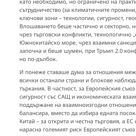
като необходимо, но ограничено на практи
сътрудничество (за климатичните промени,
ключови зони – технологии, сигурност, ге
Влошаването беше частично и секторно, н
чрез търговски конфликти, технологично „
Южнокитайско море, чрез взаимни санкции
започна и беше шумен, при Тръмп 2.0 конф
но по-дълбок.
И понеже ставаше дума за отношения меж
всички останали страни и блокове наблюда
търкания. В частност, за Европейския съюз
сигурност със САЩ и икономическата взаи
поддържане на взаимноизгодни отношения
балансира, вместо да избира едната посок
Китай – за открита и честна търговия, а ЕС
нарасна големият риск Европейският съюз 