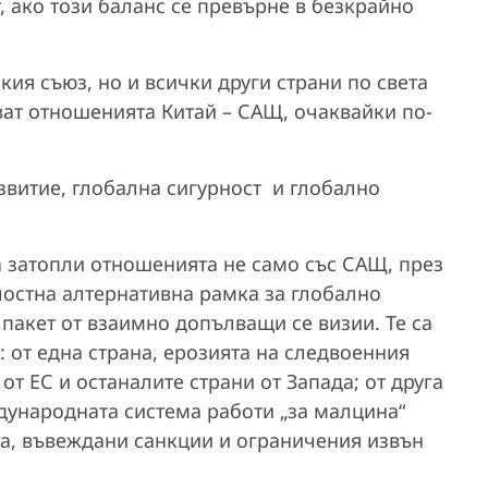
 ако този баланс се превърне в безкрайно
ия съюз, но и всички други страни по света
ват отношенията Китай – САЩ, очаквайки по-
звитие, глобална сигурност и глобално
 затопли отношенията не само със САЩ, през
лостна алтернативна рамка за глобално
 пакет от взаимно допълващи се визии. Те са
: от една страна, ерозията на следвоенния
т ЕС и останалите страни от Запада; от друга
дународната система работи „за малцина“
а, въвеждани санкции и ограничения извън