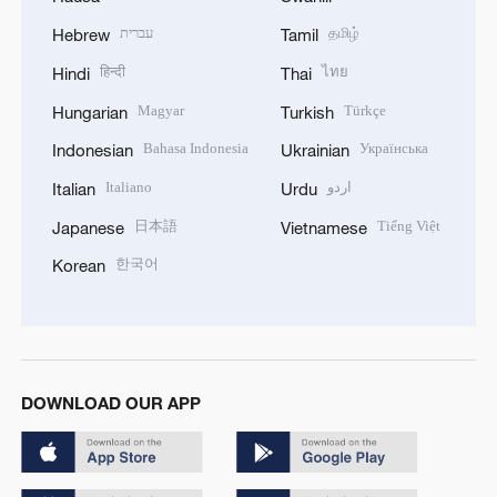
עברית
தமிழ்
Hebrew
Tamil
हिन्दी
ไทย
Hindi
Thai
Magyar
Türkçe
Hungarian
Turkish
Bahasa Indonesia
Українська
Indonesian
Ukrainian
Italiano
اردو
Italian
Urdu
日本語
Tiếng Việt
Japanese
Vietnamese
한국어
Korean
DOWNLOAD OUR APP