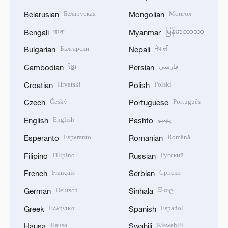
Беларуская
Монгол
Belarusian
Mongolian
বাংলা
မြန်မာဘာသာ
Bengali
Myanmar
Български
नेपाली
Bulgarian
Nepali
ខ្មែរ
فارسی
Cambodian
Persian
Hrvatski
Polski
Croatian
Polish
Český
Português
Czech
Portuguese
English
پښتو
English
Pashto
Esperanto
Română
Esperanto
Romanian
Filipino
Русский
Filipino
Russian
Français
Српски
French
Serbian
Deutsch
සිංහල
German
Sinhala
Ελληνικά
Español
Greek
Spanish
Hausa
Kiswahili
Hausa
Swahili