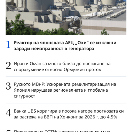
1
Реактор на японската АЕЦ „Охи“ се изключи
заради неизправност в генератора
2
Иран и Оман са много близо до постигане на
споразумение относно Ормузкия проток
3
Руското МВнР: Ускорената ремилитаризация на
Япония нарушава регионалната и глобална
сигурност
4
Банка UBS коригира в посока нагоре прогнозата си
за растежа на БВП на Хонконг за 2026 г. до 4,5%
Проучване на CGTN: Новият милитаризъм на