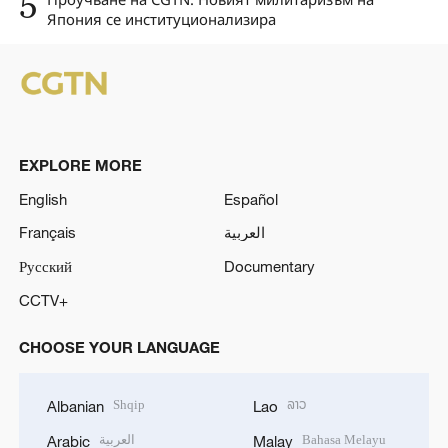
5
Япония се институционализира
EXPLORE MORE
English
Español
Français
العربية
Русский
Documentary
CCTV+
CHOOSE YOUR LANGUAGE
Shqip
ລາວ
Albanian
Lao
العربية
Bahasa Melayu
Arabic
Malay