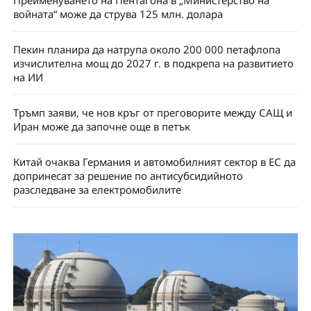
Преименуването на Пентагона в „Министерство на
войната“ може да струва 125 млн. долара
Пекин планира да натрупа около 200 000 петафлопа
изчислителна мощ до 2027 г. в подкрепа на развитието
на ИИ
Тръмп заяви, че нов кръг от преговорите между САЩ и
Иран може да започне още в петък
Китай очаква Германия и автомобилният сектор в ЕС да
допринесат за решение по антисубсидийното
разследване за електромобилите