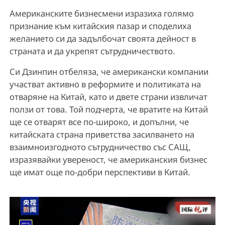
Американските бизнесмени изразиха голямо
признание към китайския пазар и споделиха
желанието си да задълбочат своята дейност в
страната и да укрепят сътрудничеството.
Си Дзинпин отбеляза, че американски компании
участват активно в реформите и политиката на
отваряне на Китай, като и двете страни извличат
ползи от това. Той подчерта, че вратите на Китай
ще се отварят все по-широко, и допълни, че
китайската страна приветства засилването на
взаимноизгодното сътрудничество със САЩ,
изразявайки увереност, че американския бизнес
ще имат още по-добри перспективи в Китай.