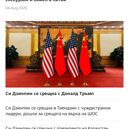
04-Aug-2026
Си Дзинпин се срещна с Доналд Тръмп
Си Дзинпин се срещна в Тиендзин с чуждестранни
лидери, дошли за срещата на върха на ШОС
Си Дзинпин се срещна с президента на Казахстан