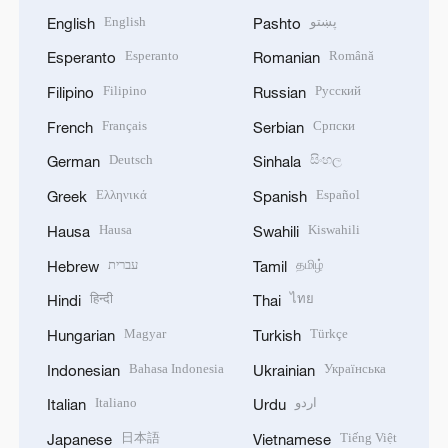
English
پښتو
English
Pashto
Esperanto
Română
Esperanto
Romanian
Filipino
Русский
Filipino
Russian
Français
Српски
French
Serbian
Deutsch
සිංහල
German
Sinhala
Ελληνικά
Español
Greek
Spanish
Hausa
Kiswahili
Hausa
Swahili
עברית
தமிழ்
Hebrew
Tamil
हिन्दी
ไทย
Hindi
Thai
Magyar
Türkçe
Hungarian
Turkish
Bahasa Indonesia
Українська
Indonesian
Ukrainian
Italiano
اردو
Italian
Urdu
日本語
Tiếng Việt
Japanese
Vietnamese