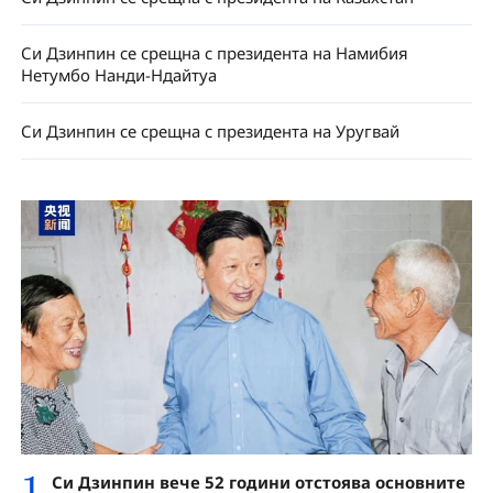
Си Дзинпин се срещна с президента на Намибия
Нетумбо Нанди-Ндайтуа
Си Дзинпин се срещна с президента на Уругвай
1
Си Дзинпин вече 52 години отстоява основните