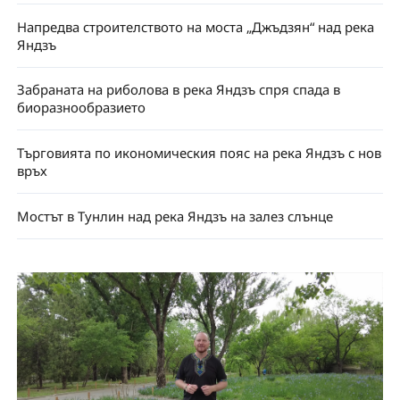
Напредва строителството на моста „Джъдзян“ над река
Яндзъ
Забраната на риболова в река Яндзъ спря спада в
биоразнообразието
Търговията по икономическия пояс на река Яндзъ с нов
връх
Мостът в Тунлин над река Яндзъ на залез слънце