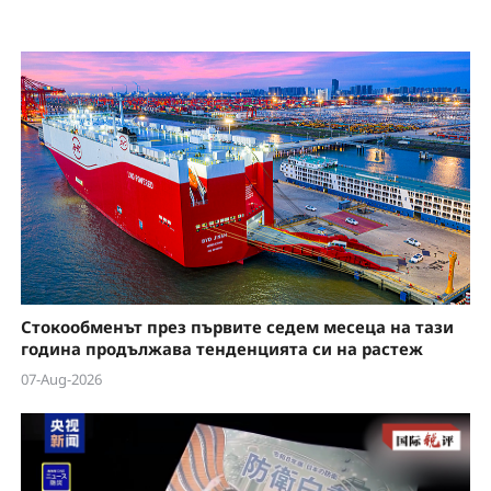
V
i
d
e
o
Стокообменът през първите седем месеца на тази
година продължава тенденцията си на растеж
07-Aug-2026