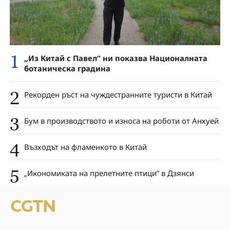
1
„Из Китай с Павел“ ни показва Националната
ботаническа градина
2
Рекорден ръст на чуждестранните туристи в Китай
3
Бум в производството и износа на роботи от Анхуей
4
Възходът на фламенкото в Китай
5
„Икономиката на прелетните птици“ в Дзянси