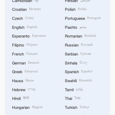
ខ្មែរ
فارسی
Cambodian
Persian
Hrvatski
Polski
Croatian
Polish
Český
Português
Czech
Portuguese
English
پښتو
English
Pashto
Esperanto
Română
Esperanto
Romanian
Filipino
Русский
Filipino
Russian
Français
Српски
French
Serbian
Deutsch
සිංහල
German
Sinhala
Ελληνικά
Español
Greek
Spanish
Hausa
Kiswahili
Hausa
Swahili
עברית
தமிழ்
Hebrew
Tamil
हिन्दी
ไทย
Hindi
Thai
Magyar
Türkçe
Hungarian
Turkish