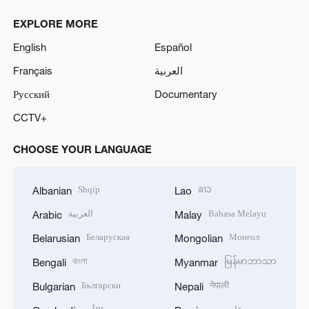
EXPLORE MORE
English
Español
Français
العربية
Русский
Documentary
CCTV+
CHOOSE YOUR LANGUAGE
Shqip
ລາວ
Albanian
Lao
العربية
Bahasa Melayu
Arabic
Malay
Беларуская
Монгол
Belarusian
Mongolian
বাংলা
မြန်မာဘာသာ
Bengali
Myanmar
Български
नेपाली
Bulgarian
Nepali