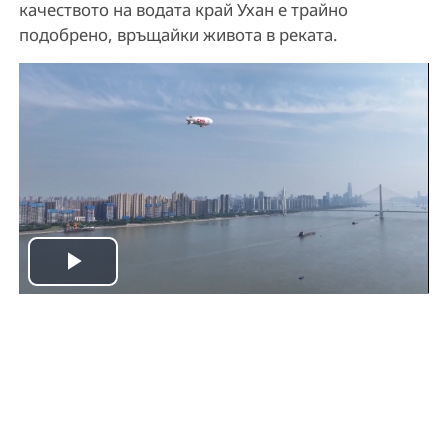
качеството на водата край Ухан е трайно
подобрено, връщайки живота в реката.
P
l
a
y