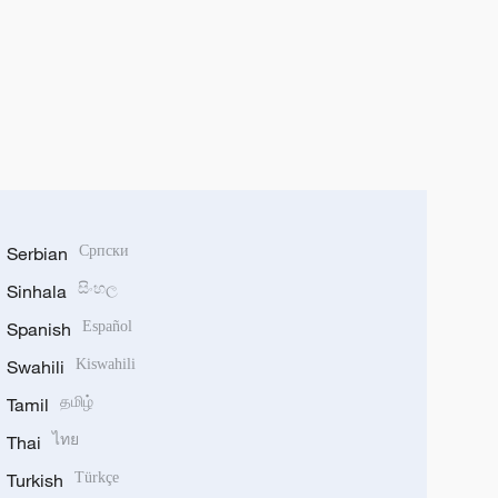
Serbian
Српски
Sinhala
සිංහල
Spanish
Español
Swahili
Kiswahili
Tamil
தமிழ்
Thai
ไทย
Turkish
Türkçe