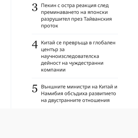
3
Пекин с остра реакция след
преминаването на японски
разрушител през Тайванския
проток
4
Китай се превръща в глобален
център за
научноизследователска
дейност на чуждестранни
компании
5
Външните министри на Китай и
Намибия обсъдиха развитието
на двустранните отношения