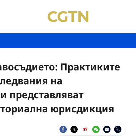
авосъдието: Практиките
следвания на
и представляват
иториална юрисдикция