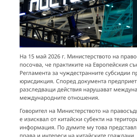
На 15 май 2026 г. Министерството на прав
посочва, че практиките на Европейския съ
Регламента за чуждестранните субсидии 
юрисдикция. Според документа предприети
разследващи действия нарушават междуна
международните отношения.
Говорител на Министерството на правосъди
е изисквал от китайски субекти на терито
информация. По думите му това представл
права и интереси на китайските граждани,