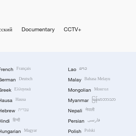
сский
Documentary
CCTV+
French
Français
Lao
ລາວ
German
Deutsch
Malay
Bahasa Melayu
Greek
Ελληνικά
Mongolian
Монгол
Hausa
Hausa
Myanmar
မြန်မာဘာသာ
Hebrew
עברית
Nepali
नेपाली
Hindi
हिन्दी
Persian
فارسی
Hungarian
Magyar
Polish
Polski