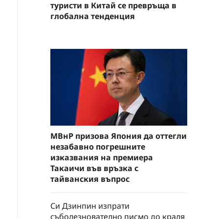
туристи в Китай се превръща в
глобална тенденция
МВнР призова Япония да оттегли
незабавно погрешните
изказвания на премиера
Такаичи във връзка с
тайванския въпрос
Си Дзинпин изпрати
съболезнователно писмо до краля