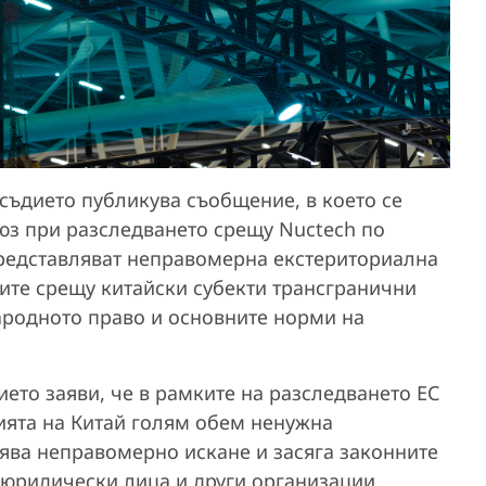
осъдието публикува съобщение, в което се
юз при разследването срещу Nuctech по
представляват неправомерна екстериториална
те срещу китайски субекти трансгранични
родното право и основните норми на
ето заяви, че в рамките на разследването ЕС
рията на Китай голям обем ненужна
ява неправомерно искане и засяга законните
 юридически лица и други организации.