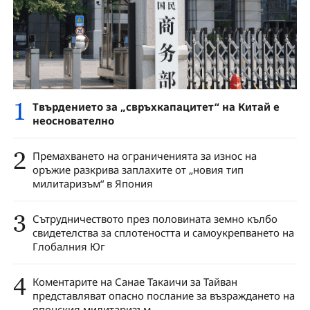
1
Твърдението за „свръхкапацитет“ на Китай е
неоснователно
2
Премахването на ограниченията за износ на
оръжие разкрива заплахите от „новия тип
милитаризъм“ в Япония
3
Сътрудничеството през половината земно кълбо
свидетелства за сплотеността и самоукрепването на
Глобалния Юг
4
Коментарите на Санае Такаичи за Тайван
представляват опасно послание за възраждането на
японския милитаризъм