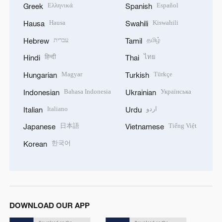
Ελληνικά
Español
Greek
Spanish
Hausa
Kiswahili
Hausa
Swahili
עברית
தமிழ்
Hebrew
Tamil
हिन्दी
ไทย
Hindi
Thai
Magyar
Türkçe
Hungarian
Turkish
Bahasa Indonesia
Українська
Indonesian
Ukrainian
Italiano
اردو
Italian
Urdu
日本語
Tiếng Việt
Japanese
Vietnamese
한국어
Korean
DOWNLOAD OUR APP