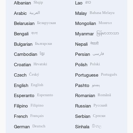
Shqip
ລາວ
Albanian
Lao
العربية
Bahasa Melayu
Arabic
Malay
Беларуская
Монгол
Belarusian
Mongolian
বাংলা
မြန်မာဘာသာ
Bengali
Myanmar
Български
नेपाली
Bulgarian
Nepali
ខ្មែរ
فارسی
Cambodian
Persian
Hrvatski
Polski
Croatian
Polish
Český
Português
Czech
Portuguese
English
پښتو
English
Pashto
Esperanto
Română
Esperanto
Romanian
Filipino
Русский
Filipino
Russian
Français
Српски
French
Serbian
Deutsch
සිංහල
German
Sinhala