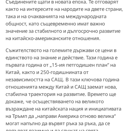
Съединените щати в новата епоха. Те отговарят
както на интересите на народите на двете страни,
така и на очакванията на международната
общност, като същевременно имат важно
значение за стабилното и дългосрочно развитие
на китайско-американските отношения.
Съжителството на големите държави се цени в
единството на знание и действие. Тази година е
първата година от „15-ия петгодишен план“ на
Китай, както и 250-годишнината от
независимостта на САЩ. В тази ключова година
отношенията между Китай и САЩ заемат нова,
стабилна траектория на развитие. Времето ще
докаже, че осъществяването на великото
възраждане на китайската нация и инициативата
на Тръмп да „направи Америка отново велика“
могат напълно да вървят ръка за ръка, да се
допълват взаимно и да служат на света.