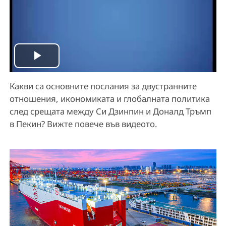
P
Какви са основните послания за двустранните
l
отношения, икономиката и глобалната политика
a
след срещата между Си Дзинпин и Доналд Тръмп
в Пекин? Вижте повече във видеото.
y
V
i
d