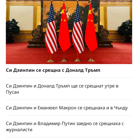
Си Дзинпин се срещна с Доналд Тръмп
Си Дзинпин и Доналд Тръмп ще се срещнат утре в
Пусан
Си Дзинпин и Еманюел Макрон се срещнаха и в Чънду
Си Дзинпин и Владимир Путин заедно се срещнаха с
журналисти