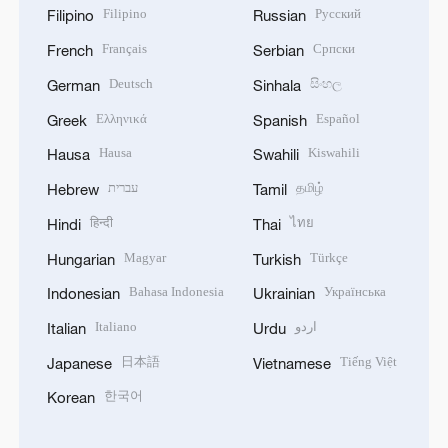
Filipino
Русский
Filipino
Russian
Français
Српски
French
Serbian
Deutsch
සිංහල
German
Sinhala
Ελληνικά
Español
Greek
Spanish
Hausa
Kiswahili
Hausa
Swahili
עברית
தமிழ்
Hebrew
Tamil
हिन्दी
ไทย
Hindi
Thai
Magyar
Türkçe
Hungarian
Turkish
Bahasa Indonesia
Українська
Indonesian
Ukrainian
Italiano
اردو
Italian
Urdu
日本語
Tiếng Việt
Japanese
Vietnamese
한국어
Korean