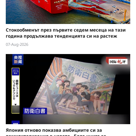
e
o
Стокообменът през първите седем месеца на тази
година продължава тенденцията си на растеж
07-Aug-2026
Япония отново показва амбициите си за
ремилитаризация в новата „Бяла книга за