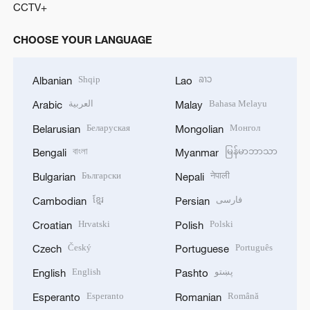
CCTV+
CHOOSE YOUR LANGUAGE
Shqip
ລາວ
Albanian
Lao
العربية
Bahasa Melayu
Arabic
Malay
Беларуская
Монгол
Belarusian
Mongolian
বাংলা
မြန်မာဘာသာ
Bengali
Myanmar
Български
नेपाली
Bulgarian
Nepali
ខ្មែរ
فارسی
Cambodian
Persian
Hrvatski
Polski
Croatian
Polish
Český
Português
Czech
Portuguese
English
پښتو
English
Pashto
Esperanto
Română
Esperanto
Romanian