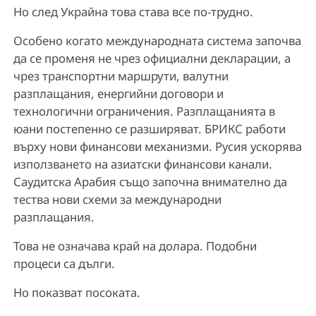
Но след Украйна това става все по-трудно.
Особено когато международната система започва
да се променя не чрез официални декларации, а
чрез транспортни маршрути, валутни
разплащания, енергийни договори и
технологични ограничения. Разплащанията в
юани постепенно се разширяват. БРИКС работи
върху нови финансови механизми. Русия ускорява
използването на азиатски финансови канали.
Саудитска Арабия също започна внимателно да
тества нови схеми за международни
разплащания.
Това не означава край на долара. Подобни
процеси са дълги.
Но показват посоката.