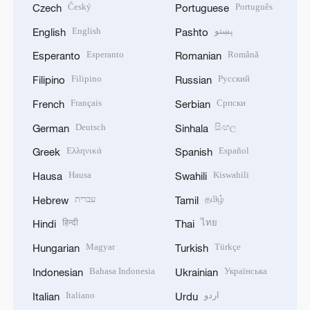
Český
Português
Czech
Portuguese
English
پښتو
English
Pashto
Esperanto
Română
Esperanto
Romanian
Filipino
Русский
Filipino
Russian
Français
Српски
French
Serbian
Deutsch
සිංහල
German
Sinhala
Ελληνικά
Español
Greek
Spanish
Hausa
Kiswahili
Hausa
Swahili
עברית
தமிழ்
Hebrew
Tamil
हिन्दी
ไทย
Hindi
Thai
Magyar
Türkçe
Hungarian
Turkish
Bahasa Indonesia
Українська
Indonesian
Ukrainian
Italiano
اردو
Italian
Urdu