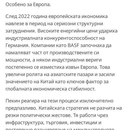
Особено за Европа.
След 2022 година европейската икономика
навлезе в период на сериозни структурни
затруднения. Високите енергийни цени удариха
индустриалната конкурентоспособност на
Германия. Компании като BASF започнаха да
намаляват част от производствените си
мощности, а някои индустриални вериги
постепенно се изместиха извън Европа. Това
увеличи ролята на азиатските пазари и засили
значението на Китай като ключов фактор за
глобалната икономическа стабилност.
Пекин реагира на тези процеси изключително
предпазливо. Китайската стратегия не разчита на
резки политически жестове. Тя работи чрез
инфраструктура, търговия, инвестиции и
постепенно разширяване на международното