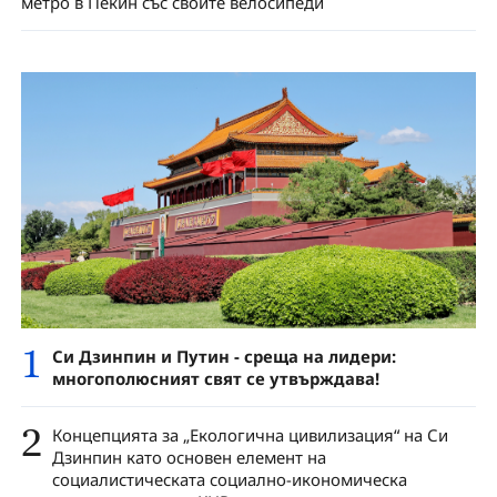
метро в Пекин със своите велосипеди
1
Си Дзинпин и Путин - среща на лидери:
многополюсният свят се утвърждава!
2
Концепцията за „Екологична цивилизация“ на Си
Дзинпин като основен елемент на
социалистическата социално-икономическа