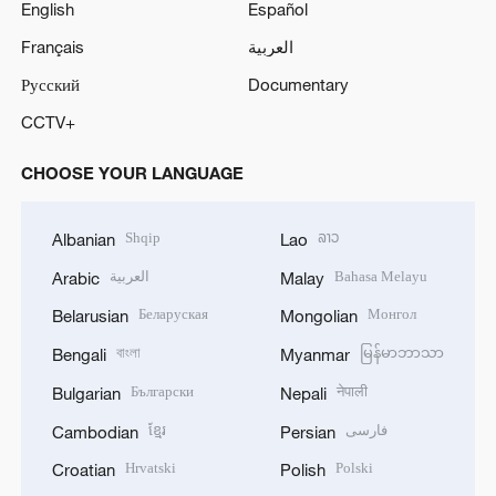
English
Español
Français
العربية
Русский
Documentary
CCTV+
CHOOSE YOUR LANGUAGE
Shqip
ລາວ
Albanian
Lao
العربية
Bahasa Melayu
Arabic
Malay
Беларуская
Монгол
Belarusian
Mongolian
বাংলা
မြန်မာဘာသာ
Bengali
Myanmar
Български
नेपाली
Bulgarian
Nepali
ខ្មែរ
فارسی
Cambodian
Persian
Hrvatski
Polski
Croatian
Polish