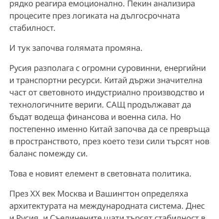
рядко реагира емоционално. Пекин анализира
процесите през логиката на дългосрочната
стабилност.
И тук започва голямата промяна.
Русия разполага с огромни суровинни, енергийни
и транспортни ресурси. Китай държи значителна
част от световното индустриално производство и
технологичните вериги. САЩ продължават да
бъдат водеща финансова и военна сила. Но
постепенно именно Китай започва да се превръща
в пространството, през което тези сили търсят нов
баланс помежду си.
Това е новият елемент в световната политика.
През XX век Москва и Вашингтон определяха
архитектурата на международната система. Днес
и Русия, и Съединените щати търсят стабилност в