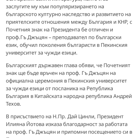
заслугите му към популяризирането на
българското културно наследство и развитието на
приятелските отношения между България и КНР, с
Почетния знак на Президента бе отличен и
проф.Гъ Джъцян – преподавател по български
език, обучил поколения българисти в Пекинския
университет за чужди езици.
Българският държавен глава обяви, че Почетният
знак ще бъде връчен на проф. Гъ Джъцян на
официална церемония в Пекинския университет
за чужди езици от посланика на Република
България в Китайската народна република Андрей
Техов.
В присъствието на Н.Пр. Дай Цинли, Президент
Илияна Йотова изказа благодарност за работата
на проф. Гъ Джъцян и припомни посещението си в