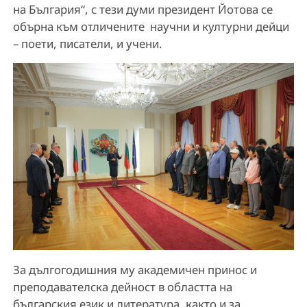
на България“, с тези думи президент Йотова се
обърна към отличените научни и културни дейци
– поети, писатели, и учени.
За дългогодишния му академичен принос и
преподавателска дейност в областта на
българския език и литература, както и за