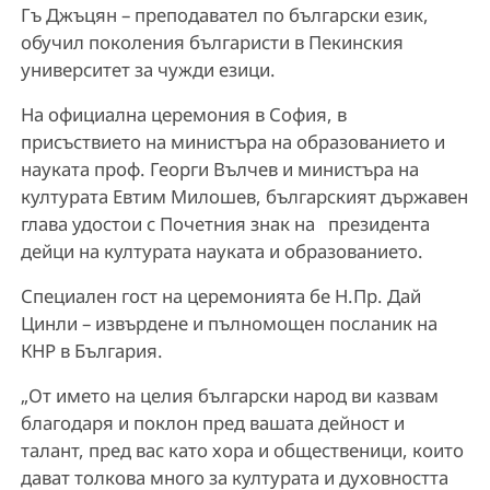
Гъ Джъцян – преподавател по български език,
обучил поколения българисти в Пекинския
университет за чужди езици.
На официална церемония в София, в
присъствието на министъра на образованието и
науката проф. Георги Вълчев и министъра на
културата Евтим Милошев, българският държавен
глава удостои с Почетния знак на президента
дейци на културата науката и образованието.
Специален гост на церемонията бе Н.Пр. Дай
Цинли – извърдене и пълномощен посланик на
КНР в България.
„От името на целия български народ ви казвам
благодаря и поклон пред вашата дейност и
талант, пред вас като хора и общественици, които
дават толкова много за културата и духовността