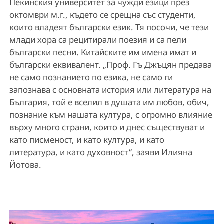
Пекинския университет за чужди езици през
октомври м.г., където се срещна със студенти,
които владеят български език. Тя посочи, че тези
млади хора са рецитирали поезия и са пели
български песни. Китайските им имена имат и
български еквивалент. „Проф. Гъ Джъцян предава
не само познанието по езика, не само ги
запознава с основната история или литература на
България, той е вселил в душата им любов, обич,
познание към нашата култура, с огромно влияние
върху много страни, които и днес съществуват и
като писменост, и като култура, и като
литература, и като духовност“, заяви Илияна
Йотова.