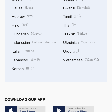
Hausa
Kiswahili
Hausa
Swahili
עברית
தமிழ்
Hebrew
Tamil
हिन्दी
ไทย
Hindi
Thai
Magyar
Türkçe
Hungarian
Turkish
Bahasa Indonesia
Українська
Indonesian
Ukrainian
Italiano
اردو
Italian
Urdu
日本語
Tiếng Việt
Japanese
Vietnamese
한국어
Korean
DOWNLOAD OUR APP