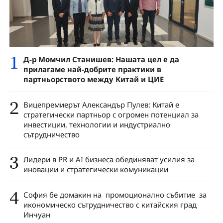
1
Д-р Момчил Станишев: Нашата цел е да
прилагаме най-добрите практики в
партньорството между Китай и ЦИЕ
2
Вицепремиерът Александър Пулев: Китай е
стратегически партньор с огромен потенциал за
инвестиции, технологии и индустриално
сътрудничество
3
Лидери в PR и AI бизнеса обединяват усилия за
иновации и стратегически комуникации
4
София бе домакин на промоционално събитие за
икономическо сътрудничество с китайския град
Инчуан