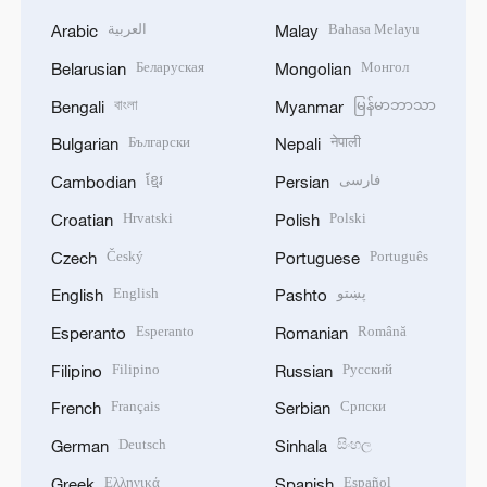
العربية
Bahasa Melayu
Arabic
Malay
Беларуская
Монгол
Belarusian
Mongolian
বাংলা
မြန်မာဘာသာ
Bengali
Myanmar
Български
नेपाली
Bulgarian
Nepali
ខ្មែរ
فارسی
Cambodian
Persian
Hrvatski
Polski
Croatian
Polish
Český
Português
Czech
Portuguese
English
پښتو
English
Pashto
Esperanto
Română
Esperanto
Romanian
Filipino
Русский
Filipino
Russian
Français
Српски
French
Serbian
Deutsch
සිංහල
German
Sinhala
Ελληνικά
Español
Greek
Spanish