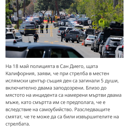
На 18 май полицията в Сан Диего, щата
Калифорния, заяви, че при стрелба в местен
ислямски център същия ден са загинали 5 души,
включително двама заподозрени. Близо до
мястото на инцидента са намерени мъртви двама
мъже, като смъртта им се предполага, че е
вследствие на самоубийство. Разследващите
смятат, че те може да са били извършителите на
стрелбата.