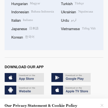
Magyar
Türkçe
Hungarian
Turkish
Bahasa Indonesia
Українська
Indonesian
Ukrainian
Italiano
اردو
Italian
Urdu
日本語
Tiếng Việt
Japanese
Vietnamese
한국어
Korean
DOWNLOAD OUR APP
Copyright © 2024 CGTN.
Our Privacy Statement & Cookie Policy