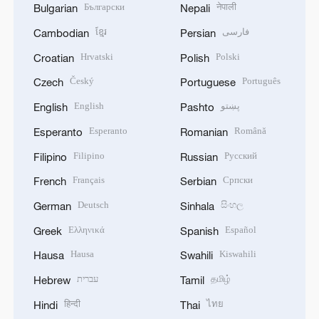
Български
नेपाली
Bulgarian
Nepali
ខ្មែរ
فارسی
Cambodian
Persian
Hrvatski
Polski
Croatian
Polish
Český
Português
Czech
Portuguese
English
پښتو
English
Pashto
Esperanto
Română
Esperanto
Romanian
Filipino
Русский
Filipino
Russian
Français
Српски
French
Serbian
Deutsch
සිංහල
German
Sinhala
Ελληνικά
Español
Greek
Spanish
Hausa
Kiswahili
Hausa
Swahili
עברית
தமிழ்
Hebrew
Tamil
हिन्दी
ไทย
Hindi
Thai