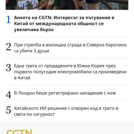
1
Анкета на CGTN: Интересът за пътувания в
Китай от международната общност се
увеличава бързо
2
При стрелба в жилищна сграда в Северна Каролина
са убити 3 души
3
Една трета от продадените в Южна Корея през
първото полугодие електромобили са произведени
в Китай
4
В Лондон беше регистрирано нападение с нож
5
Китайското ИИ решение с отворен код е трето в
света по сигурност