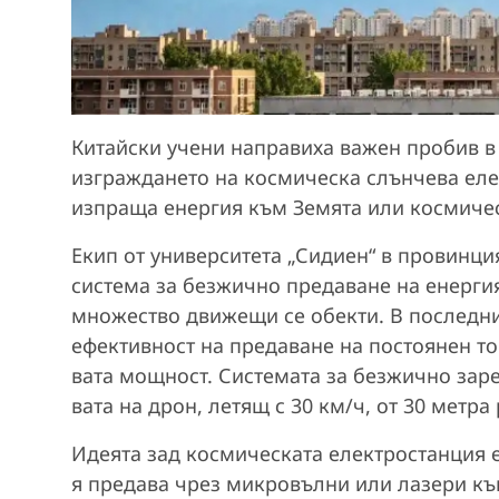
Китайски учени направиха важен пробив в 
изграждането на космическа слънчева еле
изпраща енергия към Земята или космичес
Екип от университета „Сидиен“ в провинци
система за безжично предаване на енерги
множество движещи се обекти. В последнит
ефективност на предаване на постоянен то
вата мощност. Системата за безжично зар
вата на дрон, летящ с 30 км/ч, от 30 метра
Идеята зад космическата електростанция е
я предава чрез микровълни или лазери към