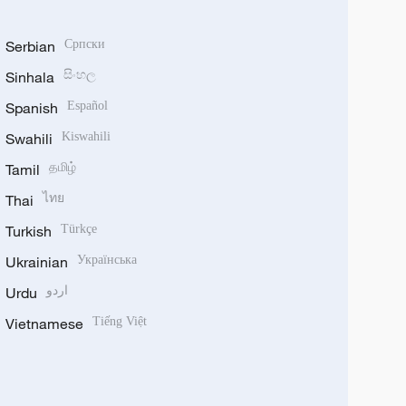
Serbian
Српски
Sinhala
සිංහල
Spanish
Español
Swahili
Kiswahili
Tamil
தமிழ்
Thai
ไทย
Turkish
Türkçe
Ukrainian
Українська
Urdu
اردو
Vietnamese
Tiếng Việt