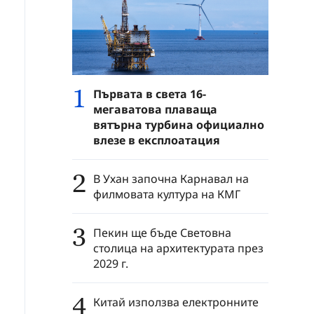
1
Първата в света 16-
мегаватова плаваща
вятърна турбина официално
влезе в експлоатация
2
В Ухан започна Карнавал на
филмовата култура на КМГ
3
Пекин ще бъде Световна
столица на архитектурата през
2029 г.
4
Китай използва електронните