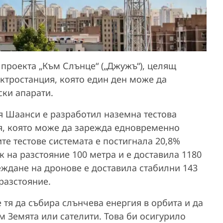
проекта „Към Слънце“ („Джужъ“), целящ
ктростанция, която един ден може да
ки апарати.
я Шаанси е разработил наземна тестова
я, която може да зарежда едновременно
е тестове системата е постигнала 20,8%
к на разстояние 100 метра и е доставила 1180
еждане на дронове е доставила стабилни 143
 разстояние.
 тя да събира слънчева енергия в орбита и да
 Земята или сателити. Това би осигурило