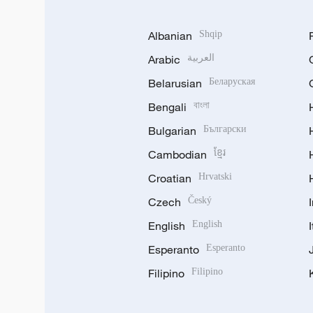
Albanian
Shqip
Arabic
العربية
Belarusian
Беларуская
Bengali
বাংলা
Bulgarian
Български
Cambodian
ខ្មែរ
Croatian
Hrvatski
Czech
Český
English
English
Esperanto
Esperanto
Filipino
Filipino