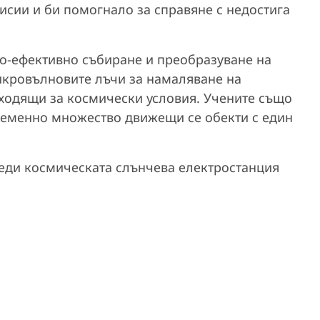
исии и би помогнало за справяне с недостига
по-ефективно събиране и преобразуване на
икровълновите лъчи за намаляване на
дходящи за космически условия. Учените също
временно множество движещи се обекти с един
реди космическата слънчева електростанция