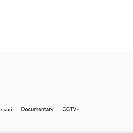
сский
Documentary
CCTV+