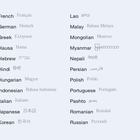
French
Français
Lao
ລາວ
German
Deutsch
Malay
Bahasa Melayu
Greek
Ελληνικά
Mongolian
Монгол
Hausa
Hausa
Myanmar
မြန်မာဘာသာ
Hebrew
עברית
Nepali
नेपाली
Hindi
हिन्दी
Persian
فارسی
Hungarian
Magyar
Polish
Polski
Indonesian
Bahasa Indonesia
Portuguese
Português
Italian
Italiano
Pashto
پښتو
Japanese
日本語
Romanian
Română
Korean
한국어
Russian
Русский