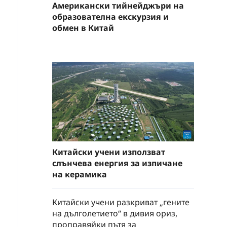
Американски тийнейджъри на
образователна екскурзия и
обмен в Китай
Китайски учени използват
слънчева енергия за изпичане
на керамика
Китайски учени разкриват „гените
на дълголетието“ в дивия ориз,
проправяйки пътя за