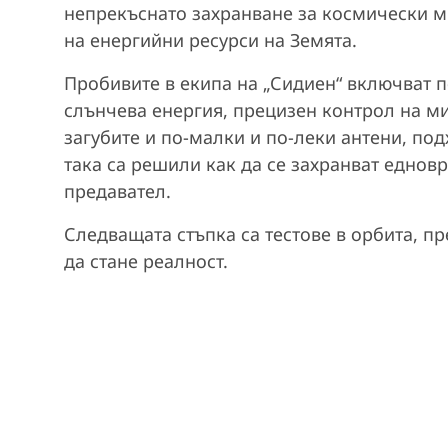
непрекъснато захранване за космически м
на енергийни ресурси на Земята.
Пробивите в екипа на „Сидиен“ включват 
слънчева енергия, прецизен контрол на м
загубите и по-малки и по-леки антени, по
така са решили как да се захранват едно
предавател.
Следващата стъпка са тестове в орбита, п
да стане реалност.