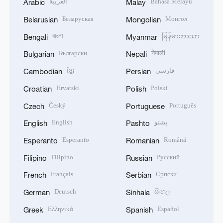
العربية
Bahasa Melayu
Arabic
Malay
Беларуская
Монгол
Belarusian
Mongolian
বাংলা
မြန်မာဘာသာ
Bengali
Myanmar
Български
नेपाली
Bulgarian
Nepali
ខ្មែរ
فارسی
Cambodian
Persian
Hrvatski
Polski
Croatian
Polish
Český
Português
Czech
Portuguese
English
پښتو
English
Pashto
Esperanto
Română
Esperanto
Romanian
Filipino
Русский
Filipino
Russian
Français
Српски
French
Serbian
Deutsch
සිංහල
German
Sinhala
Ελληνικά
Español
Greek
Spanish