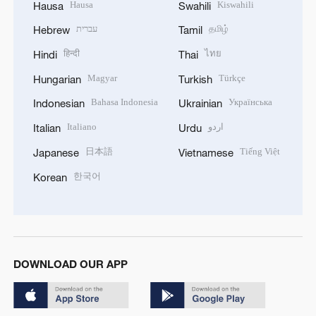
Hausa
Kiswahili
Hausa
Swahili
עברית
தமிழ்
Hebrew
Tamil
हिन्दी
ไทย
Hindi
Thai
Magyar
Türkçe
Hungarian
Turkish
Bahasa Indonesia
Українська
Indonesian
Ukrainian
Italiano
اردو
Italian
Urdu
日本語
Tiếng Việt
Japanese
Vietnamese
한국어
Korean
DOWNLOAD OUR APP