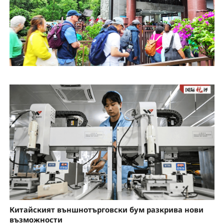
Китайският външнотърговски бум разкрива нови
възможности