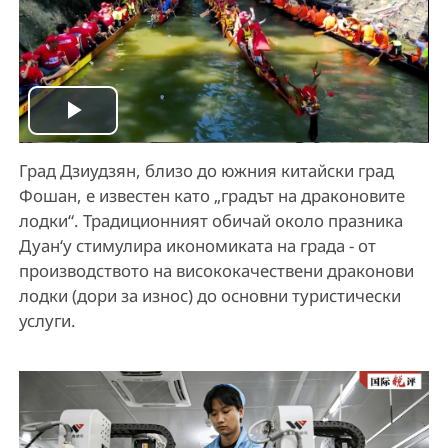
P
Град Дзиудзян, близо до южния китайски град
l
Фошан, е известен като „градът на драконовите
a
лодки“. Традиционният обичай около празника
Дуан‘у стимулира икономиката на града - от
y
производството на висококачествени драконови
лодки (дори за износ) до основни туристически
V
услуги.
i
d