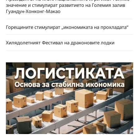
значение и стимулират развитието на Големия залив
Гуандун-Хонконг-Макао
Горещините стимулират „икономиката на прохладата“
Хилядолетният Фестивал на драконовите лодки