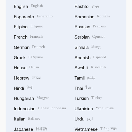
English
پښتو
English
Pashto
Esperanto
Română
Esperanto
Romanian
Filipino
Русский
Filipino
Russian
Français
Српски
French
Serbian
Deutsch
සිංහල
German
Sinhala
Ελληνικά
Español
Greek
Spanish
Hausa
Kiswahili
Hausa
Swahili
עברית
தமிழ்
Hebrew
Tamil
हिन्दी
ไทย
Hindi
Thai
Magyar
Türkçe
Hungarian
Turkish
Bahasa Indonesia
Українська
Indonesian
Ukrainian
Italiano
اردو
Italian
Urdu
日本語
Tiếng Việt
Japanese
Vietnamese