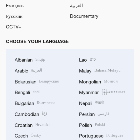
Français
العربية
Русский
Documentary
CCTV+
CHOOSE YOUR LANGUAGE
Shqip
ລາວ
Albanian
Lao
العربية
Bahasa Melayu
Arabic
Malay
Беларуская
Монгол
Belarusian
Mongolian
বাংলা
မြန်မာဘာသာ
Bengali
Myanmar
Български
नेपाली
Bulgarian
Nepali
ខ្មែរ
فارسی
Cambodian
Persian
Hrvatski
Polski
Croatian
Polish
Český
Português
Czech
Portuguese