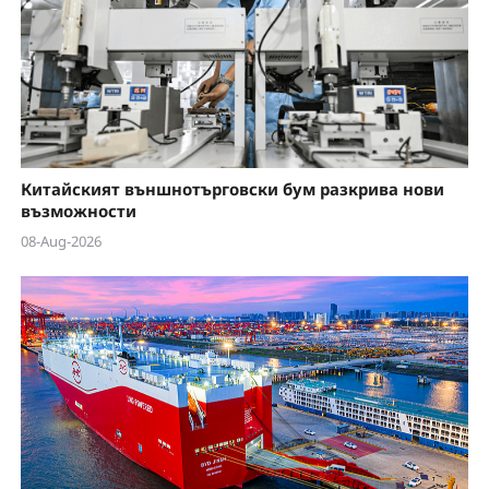
e
o
Китайският външнотърговски бум разкрива нови
възможности
08-Aug-2026