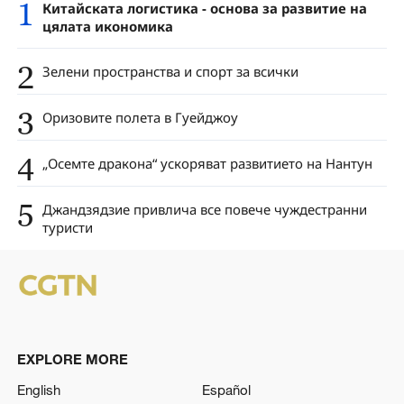
1
Китайската логистика - основа за развитие на
цялата икономика
2
Зелени пространства и спорт за всички
3
Оризовите полета в Гуейджоу
4
„Осемте дракона“ ускоряват развитието на Нантун
5
Джандзядзие привлича все повече чуждестранни
туристи
EXPLORE MORE
English
Español