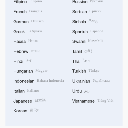
Filipino
Русский
Filipino
Russian
Français
Српски
French
Serbian
Deutsch
සිංහල
German
Sinhala
Ελληνικά
Español
Greek
Spanish
Hausa
Kiswahili
Hausa
Swahili
עברית
தமிழ்
Hebrew
Tamil
हिन्दी
ไทย
Hindi
Thai
Magyar
Türkçe
Hungarian
Turkish
Bahasa Indonesia
Українська
Indonesian
Ukrainian
Italiano
اردو
Italian
Urdu
日本語
Tiếng Việt
Japanese
Vietnamese
한국어
Korean