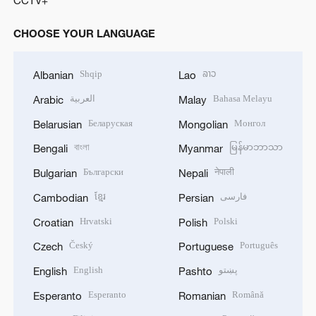
CHOOSE YOUR LANGUAGE
Shqip
ລາວ
Albanian
Lao
العربية
Bahasa Melayu
Arabic
Malay
Беларуская
Монгол
Belarusian
Mongolian
বাংলা
မြန်မာဘာသာ
Bengali
Myanmar
Български
नेपाली
Bulgarian
Nepali
ខ្មែរ
فارسی
Cambodian
Persian
Hrvatski
Polski
Croatian
Polish
Český
Português
Czech
Portuguese
English
پښتو
English
Pashto
Esperanto
Română
Esperanto
Romanian