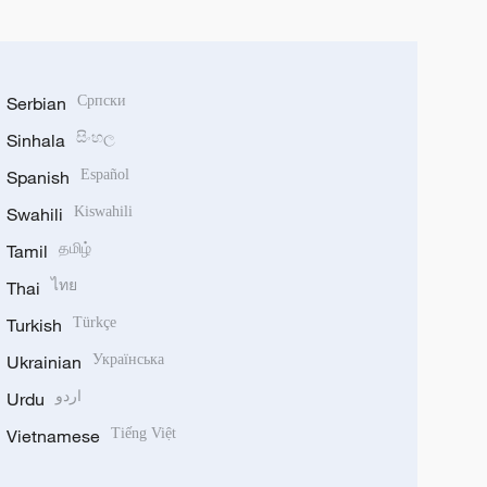
Serbian
Српски
Sinhala
සිංහල
Spanish
Español
Swahili
Kiswahili
Tamil
தமிழ்
Thai
ไทย
Turkish
Türkçe
Ukrainian
Українська
Urdu
اردو
Vietnamese
Tiếng Việt