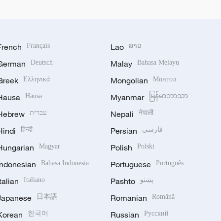
French
Français
Lao
ລາວ
German
Deutsch
Malay
Bahasa Melayu
Greek
Ελληνικά
Mongolian
Монгол
Hausa
Hausa
Myanmar
မြန်မာဘာသာ
Hebrew
עברית
Nepali
नेपाली
Hindi
हिन्दी
Persian
فارسی
Hungarian
Magyar
Polish
Polski
Indonesian
Bahasa Indonesia
Portuguese
Português
Italian
Italiano
Pashto
پښتو
Japanese
日本語
Romanian
Română
Korean
한국어
Russian
Русский