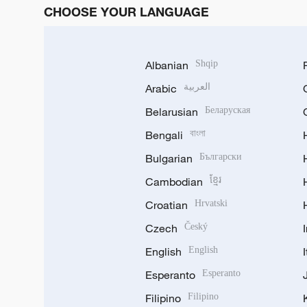
CHOOSE YOUR LANGUAGE
Albanian
Shqip
Arabic
العربية
Belarusian
Беларуская
Bengali
বাংলা
Bulgarian
Български
Cambodian
ខ្មែរ
Croatian
Hrvatski
Czech
Český
English
English
Esperanto
Esperanto
Filipino
Filipino