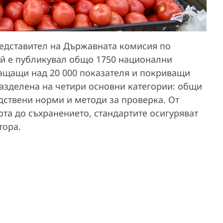
едставител на Държавната комисия по
ай е публикувал общо 1750 национални
ващащи над 20 000 показателя и покриващи
 разделена на четири основни категории: общи
дствени норми и методи за проверка. От
рта до съхранението, стандартите осигуряват
тора.