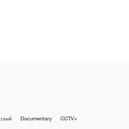
сский
Documentary
CCTV+