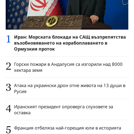
1
Иран: Морската блокада на САЩ възпрепятства
възобновяването на корабоплаването в
Ормузкия проток
2
Горски пожари в Андалусия са изгорили над 8000
хектара земя
3
Атака на украински дрон отне живота на 13 души в
Русия
4
Иранският президент опроверга слуховете за
оставка
5
Франция отбеляза най-горещия юли в историята