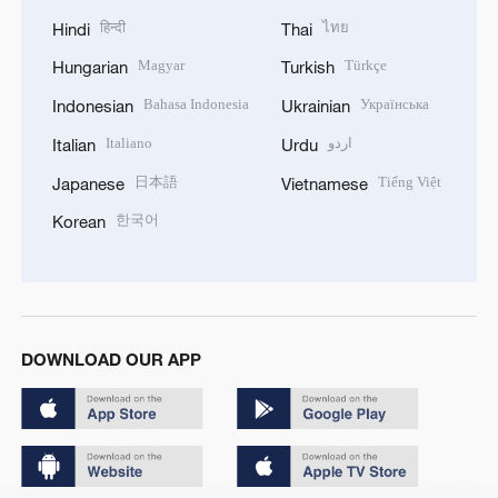
हिन्दी
ไทย
Hindi
Thai
Magyar
Türkçe
Hungarian
Turkish
Bahasa Indonesia
Українська
Indonesian
Ukrainian
Italiano
اردو
Italian
Urdu
日本語
Tiếng Việt
Japanese
Vietnamese
한국어
Korean
DOWNLOAD OUR APP