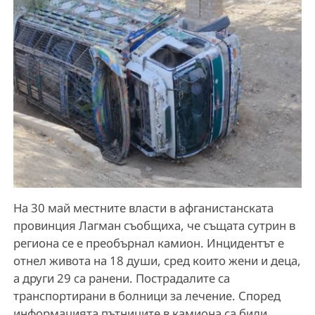
На 30 май местните власти в афганистанската
провинция Лагман съобщиха, че същата сутрин в
региона се е преобърнал камион. Инцидентът е
отнел живота на 18 души, сред които жени и деца,
а други 29 са ранени. Пострадалите са
транспортирани в болници за лечение. Според
информацията пътниците в камиона са били