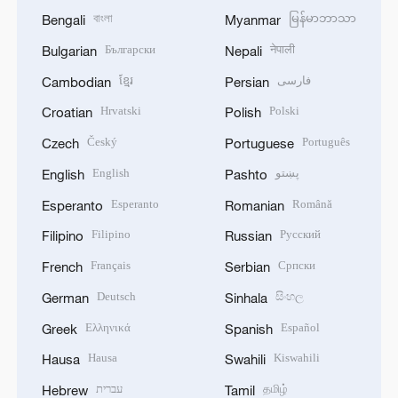
বাংলা
မြန်မာဘာသာ
Bengali
Myanmar
Български
नेपाली
Bulgarian
Nepali
ខ្មែរ
فارسی
Cambodian
Persian
Hrvatski
Polski
Croatian
Polish
Český
Português
Czech
Portuguese
English
پښتو
English
Pashto
Esperanto
Română
Esperanto
Romanian
Filipino
Русский
Filipino
Russian
Français
Српски
French
Serbian
Deutsch
සිංහල
German
Sinhala
Ελληνικά
Español
Greek
Spanish
Hausa
Kiswahili
Hausa
Swahili
עברית
தமிழ்
Hebrew
Tamil