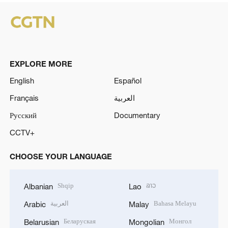
EXPLORE MORE
English
Español
Français
العربية
Русский
Documentary
CCTV+
CHOOSE YOUR LANGUAGE
Shqip
ລາວ
Albanian
Lao
العربية
Bahasa Melayu
Arabic
Malay
Беларуская
Монгол
Belarusian
Mongolian