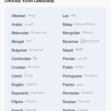
CHOOSE YOUR LANGUAGE
Shqip
ລາວ
Albanian
Lao
العربية
Bahasa Melayu
Arabic
Malay
Беларуская
Монгол
Belarusian
Mongolian
বাংলা
မြန်မာဘာသာ
Bengali
Myanmar
Български
नेपाली
Bulgarian
Nepali
ខ្មែរ
فارسی
Cambodian
Persian
Hrvatski
Polski
Croatian
Polish
Český
Português
Czech
Portuguese
English
پښتو
English
Pashto
Esperanto
Română
Esperanto
Romanian
Filipino
Русский
Filipino
Russian
Français
Српски
French
Serbian