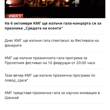
На 6 октомври КМГ ще излъчи гала-концерта си за
празника „Средата на есента“
Днес КМГ ще излъчи гала спектакъл за Фестивала на
фенерите
КМГ ще излъчи празничната гала програма за
Пролетния фестивал на 16 февруари от 20:00 часа
Тази вечер КМГ ще излъчи празнична програма по
повод „Циси“
КМГ представи празнична гала за научни иновации в
Шанхай