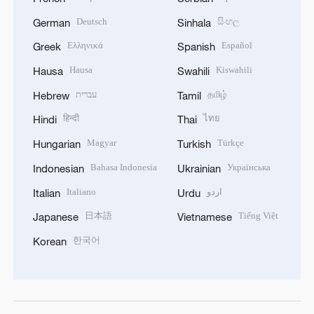
Deutsch
සිංහල
German
Sinhala
Ελληνικά
Español
Greek
Spanish
Hausa
Kiswahili
Hausa
Swahili
עברית
தமிழ்
Hebrew
Tamil
हिन्दी
ไทย
Hindi
Thai
Magyar
Türkçe
Hungarian
Turkish
Bahasa Indonesia
Українська
Indonesian
Ukrainian
Italiano
اردو
Italian
Urdu
日本語
Tiếng Việt
Japanese
Vietnamese
한국어
Korean