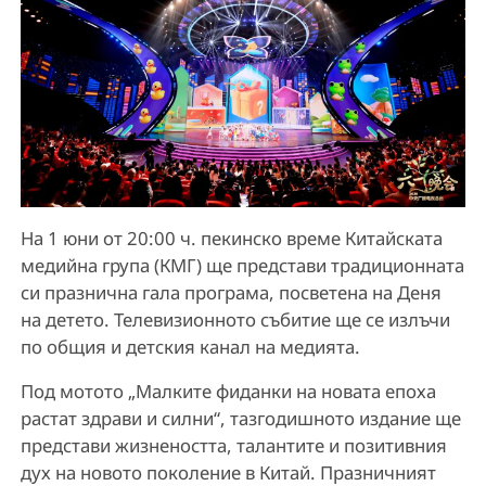
На 1 юни от 20:00 ч. пекинско време Китайската
медийна група (КМГ) ще представи традиционната
си празнична гала програма, посветена на Деня
на детето. Телевизионното събитие ще се излъчи
по общия и детския канал на медията.
Под мотото „Малките фиданки на новата епоха
растат здрави и силни“, тазгодишното издание ще
представи жизнеността, талантите и позитивния
дух на новото поколение в Китай. Празничният