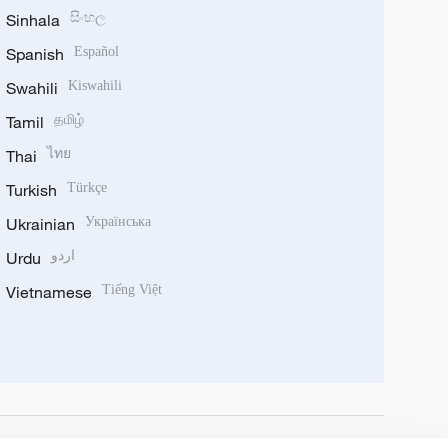
Sinhala
සිංහල
Spanish
Español
Swahili
Kiswahili
Tamil
தமிழ்
Thai
ไทย
Turkish
Türkçe
Ukrainian
Українська
Urdu
اردو
Vietnamese
Tiếng Việt