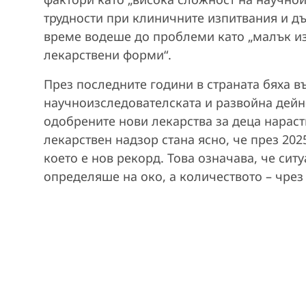
трудности при клиничните изпитвания и д
време водеше до проблеми като „малък и
лекарствени форми“.
През последните години в страната бяха в
научноизследователската и развойна дейно
одобрените нови лекарства за деца нараст
лекарствен надзор стана ясно, че през 2025
което е нов рекорд. Това означава, че сит
определяше на око, а количеството – чрез 