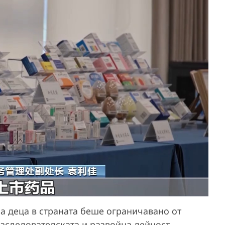
а деца в страната беше ограничавано от
зследователската и развойна дейност,