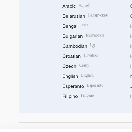
Arabic
العربية
Belarusian
Беларуская
Bengali
বাংলা
Bulgarian
Български
Cambodian
ខ្មែរ
Croatian
Hrvatski
Czech
Český
English
English
Esperanto
Esperanto
Filipino
Filipino