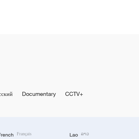
сский
Documentary
CCTV+
French
Français
Lao
ລາວ