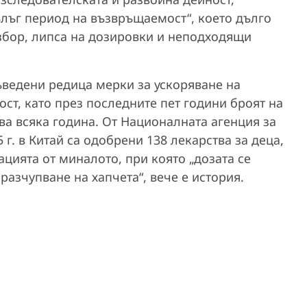
ълъг период на възвръщаемост“, което дълго
збор, липса на дозировки и неподходящи
ъведени редица мерки за ускоряване на
ст, като през последните пет години броят на
ва всяка година. От Националната агенция за
 г. в Китай са одобрени 138 лекарства за деца,
уацията от миналото, при която „дозата се
разчупване на хапчета“, вече е история.