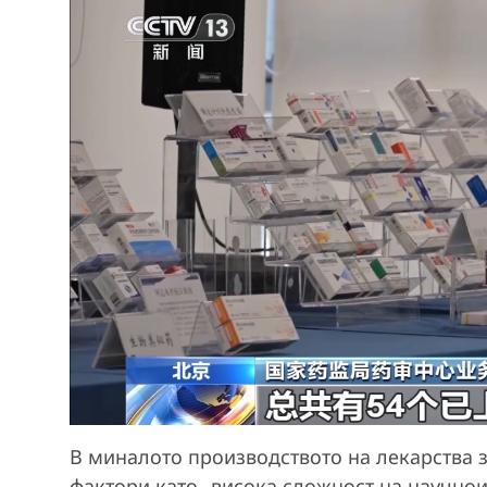
В миналото производството на лекарства з
фактори като „висока сложност на научнои