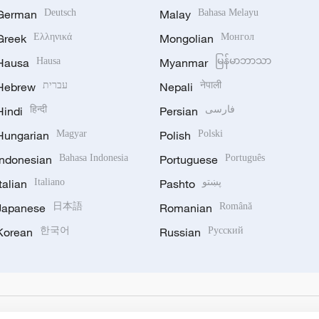
German
Deutsch
Malay
Bahasa Melayu
Greek
Ελληνικά
Mongolian
Монгол
Hausa
Hausa
Myanmar
မြန်မာဘာသာ
Hebrew
עברית
Nepali
नेपाली
Hindi
हिन्दी
Persian
فارسی
Hungarian
Magyar
Polish
Polski
Indonesian
Bahasa Indonesia
Portuguese
Português
Italian
Italiano
Pashto
پښتو
Japanese
日本語
Romanian
Română
Korean
한국어
Russian
Русский