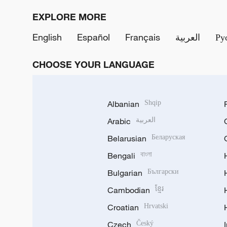
EXPLORE MORE
English
Español
Français
العربية
Ру
CHOOSE YOUR LANGUAGE
Albanian
Shqip
Arabic
العربية
Belarusian
Беларуская
Bengali
বাংলা
Bulgarian
Български
Cambodian
ខ្មែរ
Croatian
Hrvatski
Czech
Český