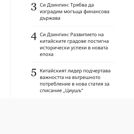
3
Си Дзинпин: Трябва да
изградим могъща финансова
държава
4
Си Дзинпин: Развитието на
китайските градове постигна
исторически успехи в новата
епоха
5
Китайският лидер подчертава
важността на вътрешното
потребление в нова статия за
списание „Циушъ“