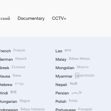
сский
Documentary
CCTV+
French
Français
Lao
ລາວ
German
Deutsch
Malay
Bahasa Melayu
Greek
Ελληνικά
Mongolian
Монгол
Hausa
Hausa
Myanmar
မြန်မာဘာသာ
Hebrew
עברית
Nepali
नेपाली
Hindi
हिन्दी
Persian
فارسی
Hungarian
Magyar
Polish
Polski
Indonesian
Bahasa Indonesia
Portuguese
Português