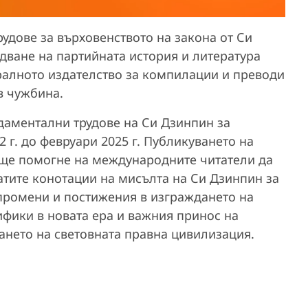
рудове за върховенството на закона от Си
едване на партийната история и литература
ралното издателство за компилации и преводи
 в чужбина.
даментални трудове на Си Дзинпин за
 г. до февруари 2025 г. Публикуването на
 ще помогне на международните читатели да
атите конотации на мисълта на Си Дзинпин за
 промени и постижения в изграждането на
ифики в новата ера и важния принос на
ането на световната правна цивилизация.