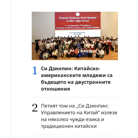
1
Си Дзинпин: Китайско-
американските младежи са
бъдещето на двустранните
отношения
2
Петият том на „Си Дзинпин:
Управлението на Китай“ излезе
на няколко чужди езика и
традиционен китайски