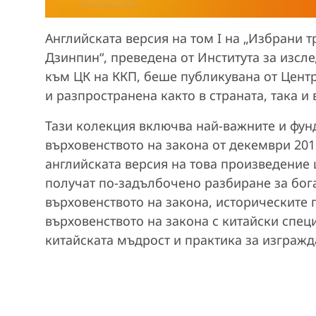
Английската версия на том I на „Избрани т
Дзинпин“, преведена от Института за изсл
към ЦК на ККП, беше публикувана от Цент
и разпространена както в страната, така и
Тази колекция включва най-важните и фун
върховенството на закона от декември 2012
английската версия на това произведение
получат по-задълбочено разбиране за бог
върховенството на закона, историческите
върховенството на закона с китайски спец
китайската мъдрост и практика за изгражд