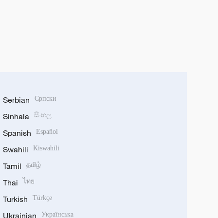
Serbian
Српски
Sinhala
සිංහල
Spanish
Español
Swahili
Kiswahili
Tamil
தமிழ்
Thai
ไทย
Turkish
Türkçe
Ukrainian
Українська