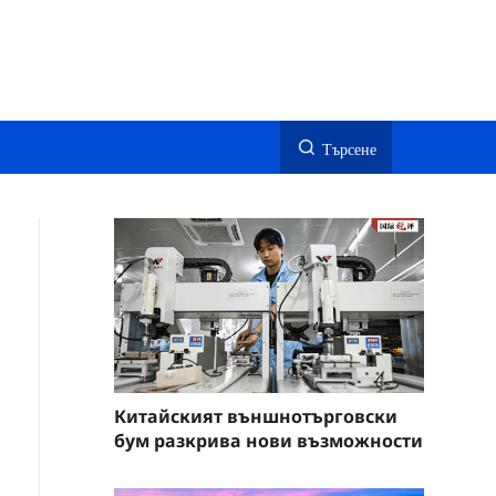
Търсене
Китайският външнотърговски
бум разкрива нови възможности