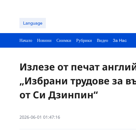
Language
Начало
Новини
Снимки
Рубрики
Видео
3a Hac
Излезе от печат англий
„Избрани трудове за в
от Си Дзинпин“
2026-06-01 01:47:16