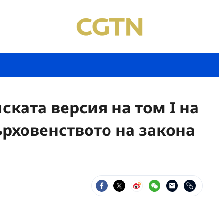
ската версия на том I на
ърховенството на закона