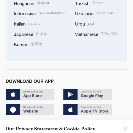
Magyar
Türkçe
Hungarian
Turkish
Bahasa Indonesia
Українська
Indonesian
Ukrainian
Italiano
اردو
Italian
Urdu
日本語
Tiếng Việt
Japanese
Vietnamese
한국어
Korean
DOWNLOAD OUR APP
Copyright © 2024 CGTN.
Our Privacy Statement & Cookie Policy