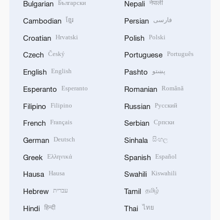
Български
नेपाली
Bulgarian
Nepali
ខ្មែរ
فارسی
Cambodian
Persian
Hrvatski
Polski
Croatian
Polish
Český
Português
Czech
Portuguese
English
پښتو
English
Pashto
Esperanto
Română
Esperanto
Romanian
Filipino
Русский
Filipino
Russian
Français
Српски
French
Serbian
Deutsch
සිංහල
German
Sinhala
Ελληνικά
Español
Greek
Spanish
Hausa
Kiswahili
Hausa
Swahili
עברית
தமிழ்
Hebrew
Tamil
हिन्दी
ไทย
Hindi
Thai