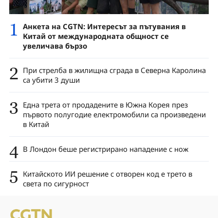
1
Анкета на CGTN: Интересът за пътувания в
Китай от международната общност се
увеличава бързо
2
При стрелба в жилищна сграда в Северна Каролина
са убити 3 души
3
Една трета от продадените в Южна Корея през
първото полугодие електромобили са произведени
в Китай
4
В Лондон беше регистрирано нападение с нож
5
Китайското ИИ решение с отворен код е трето в
света по сигурност