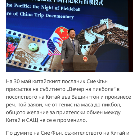
На 30 май китайският посланик Сие Фън
присъства на събитието „Вечер на пикбола“ в
посолството на Китай във Вашингтон и произнесе
реч. Той заяви, че от тенис на маса до пикбол,
общото желание за приятелски обмен между
Китай и САЩ не се е променило.
По думите на Сие Фън, съжителството на Китай и