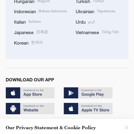
Magyar
Türkçe
Hungarian
Turkish
Bahasa Indonesia
Українська
Indonesian
Ukrainian
Italiano
اردو
Italian
Urdu
日本語
Tiếng Việt
Japanese
Vietnamese
한국어
Korean
DOWNLOAD OUR APP
Copyright © 2024 CGTN.
Our Privacy Statement & Cookie Policy
京ICP备20000184号