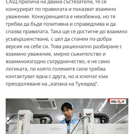
САЩ прилича на двама състезатели, те се
конкурират по правилата и показват взаимно
уважение. Конкуренцията е неизбежна, но тя
трябва да бъде позитивна и справедлива и да
спазва правилата. Така ще се достигне до взаимно
усъвършенстване, с цел да станем по-добра
версия на себе си. Това рационално разбиране с
взаимно уважение, мирно съжителство и
взаимноизгодно сътрудничество, е не само
логиката, по която големите сили трябва
контактуват една с друга, но и ключът към
преодоляване на „капана на Тукидид“.