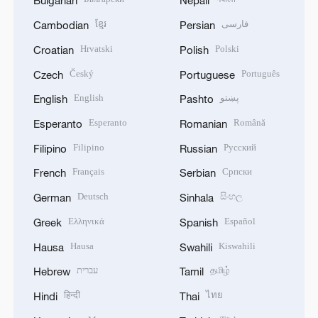
Bulgarian
Nepali
ខ្មែរ
فارسی
Cambodian
Persian
Hrvatski
Polski
Croatian
Polish
Český
Português
Czech
Portuguese
English
پښتو
English
Pashto
Esperanto
Română
Esperanto
Romanian
Filipino
Русский
Filipino
Russian
Français
Српски
French
Serbian
Deutsch
සිංහල
German
Sinhala
Ελληνικά
Español
Greek
Spanish
Hausa
Kiswahili
Hausa
Swahili
עברית
தமிழ்
Hebrew
Tamil
हिन्दी
ไทย
Hindi
Thai