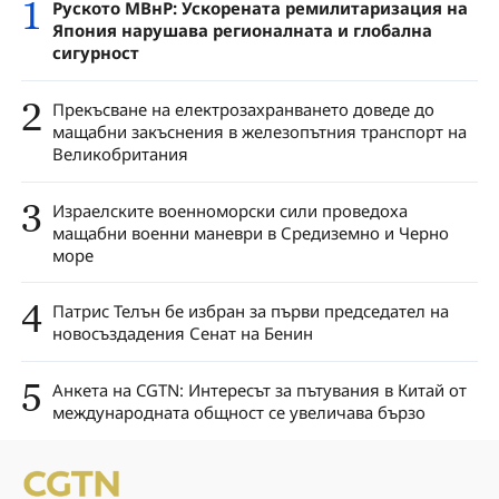
1
Руското МВнР: Ускорената ремилитаризация на
Япония нарушава регионалната и глобална
сигурност
2
Прекъсване на електрозахранването доведе до
мащабни закъснения в железопътния транспорт на
Великобритания
3
Израелските военноморски сили проведоха
мащабни военни маневри в Средиземно и Черно
море
4
Патрис Телън бе избран за първи председател на
новосъздадения Сенат на Бенин
5
Анкета на CGTN: Интересът за пътувания в Китай от
международната общност се увеличава бързо