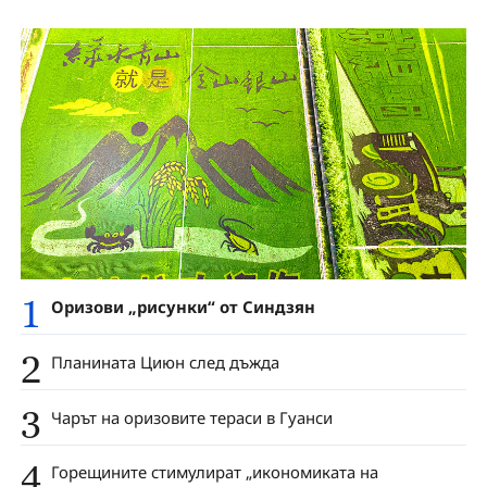
1
Оризови „рисунки“ от Синдзян
2
Планината Циюн след дъжда
3
Чарът на оризовите тераси в Гуанси
4
Горещините стимулират „икономиката на