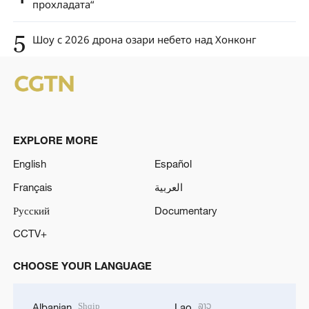
прохладата“
5
Шоу с 2026 дрона озари небето над Хонконг
EXPLORE MORE
English
Español
Français
العربية
Русский
Documentary
CCTV+
CHOOSE YOUR LANGUAGE
Shqip
ລາວ
Albanian
Lao