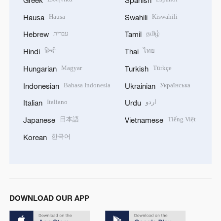
Greek
Spanish
Hausa
Kiswahili
Hausa
Swahili
עברית
தமிழ்
Hebrew
Tamil
हिन्दी
ไทย
Hindi
Thai
Magyar
Türkçe
Hungarian
Turkish
Bahasa Indonesia
Українська
Indonesian
Ukrainian
Italiano
اردو
Italian
Urdu
日本語
Tiếng Việt
Japanese
Vietnamese
한국어
Korean
DOWNLOAD OUR APP