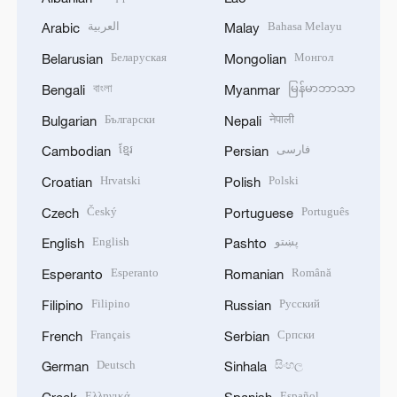
العربية
Bahasa Melayu
Arabic
Malay
Беларуская
Монгол
Belarusian
Mongolian
বাংলা
မြန်မာဘာသာ
Bengali
Myanmar
Български
नेपाली
Bulgarian
Nepali
ខ្មែរ
فارسی
Cambodian
Persian
Hrvatski
Polski
Croatian
Polish
Český
Português
Czech
Portuguese
English
پښتو
English
Pashto
Esperanto
Română
Esperanto
Romanian
Filipino
Русский
Filipino
Russian
Français
Српски
French
Serbian
Deutsch
සිංහල
German
Sinhala
Ελληνικά
Español