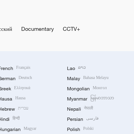
сский
Documentary
CCTV+
French
Français
Lao
ລາວ
German
Deutsch
Malay
Bahasa Melayu
Greek
Ελληνικά
Mongolian
Монгол
Hausa
Hausa
Myanmar
မြန်မာဘာသာ
Hebrew
עברית
Nepali
नेपाली
Hindi
हिन्दी
Persian
فارسی
Hungarian
Magyar
Polish
Polski