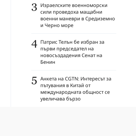
3
Израелските военноморски
сили проведоха мащабни
военни маневри в Средиземно
и Черно море
4
Патрис Телън бе избран за
първи председател на
новосъздадения Сенат на
Бенин
5
Анкета на CGTN: Интересът за
пътувания в Китай от
международната общност се
увеличава бързо