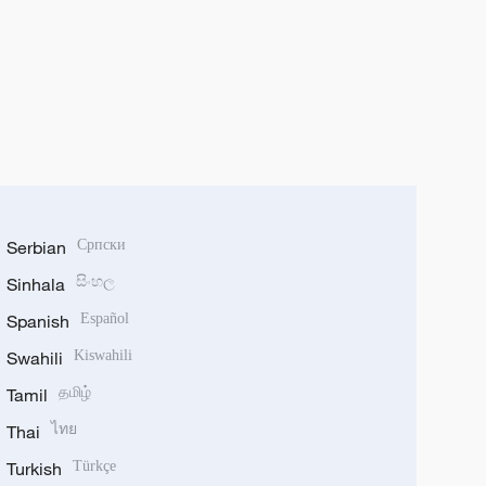
Serbian
Српски
Sinhala
සිංහල
Spanish
Español
Swahili
Kiswahili
Tamil
தமிழ்
Thai
ไทย
Turkish
Türkçe