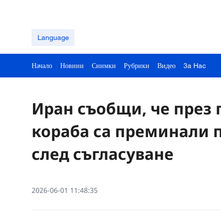
Language
Начало
Новини
Снимки
Рубрики
Видео
3a Hac
Иран съобщи, че през 
кораба са преминали 
след съгласуване
2026-06-01 11:48:35