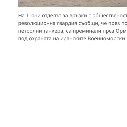
На 1 юни отделът за връзки с общественос
революционна гвардия съобщи, че през пос
петролни танкера, са преминали през Орм
под охраната на иранските Военноморски 