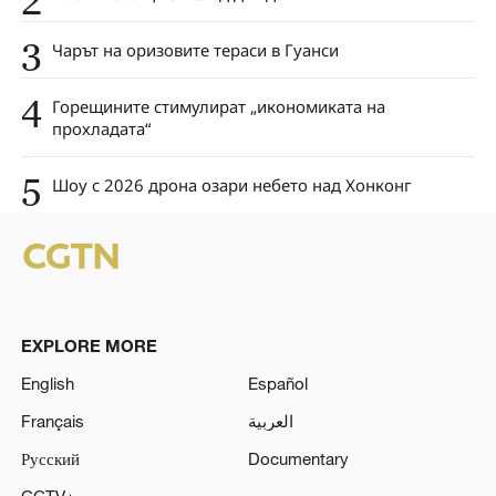
2
3
Чарът на оризовите тераси в Гуанси
4
Горещините стимулират „икономиката на
прохладата“
5
Шоу с 2026 дрона озари небето над Хонконг
EXPLORE MORE
English
Español
Français
العربية
Русский
Documentary
CCTV+