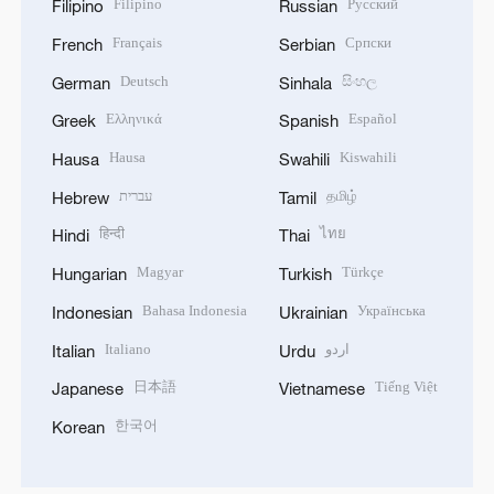
Filipino
Русский
Filipino
Russian
Français
Српски
French
Serbian
Deutsch
සිංහල
German
Sinhala
Ελληνικά
Español
Greek
Spanish
Hausa
Kiswahili
Hausa
Swahili
עברית
தமிழ்
Hebrew
Tamil
हिन्दी
ไทย
Hindi
Thai
Magyar
Türkçe
Hungarian
Turkish
Bahasa Indonesia
Українська
Indonesian
Ukrainian
Italiano
اردو
Italian
Urdu
日本語
Tiếng Việt
Japanese
Vietnamese
한국어
Korean