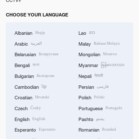
CHOOSE YOUR LANGUAGE
Shqip
ລາວ
Albanian
Lao
العربية
Bahasa Melayu
Arabic
Malay
Беларуская
Монгол
Belarusian
Mongolian
বাংলা
မြန်မာဘာသာ
Bengali
Myanmar
Български
नेपाली
Bulgarian
Nepali
ខ្មែរ
فارسی
Cambodian
Persian
Hrvatski
Polski
Croatian
Polish
Český
Português
Czech
Portuguese
English
پښتو
English
Pashto
Esperanto
Română
Esperanto
Romanian