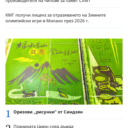
производителя на чипове за памет CXMT
КМГ получи лиценз за отразяването на Зимните
олимпийски игри в Милано през 2026 г.
1
Оризови „рисунки“ от Синдзян
Планината Циюн след дъжда