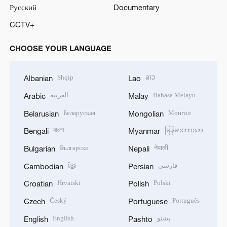
Русский
Documentary
CCTV+
CHOOSE YOUR LANGUAGE
Shqip
ລາວ
Albanian
Lao
العربية
Bahasa Melayu
Arabic
Malay
Беларуская
Монгол
Belarusian
Mongolian
বাংলা
မြန်မာဘာသာ
Bengali
Myanmar
Български
नेपाली
Bulgarian
Nepali
ខ្មែរ
فارسی
Cambodian
Persian
Hrvatski
Polski
Croatian
Polish
Český
Português
Czech
Portuguese
English
پښتو
English
Pashto