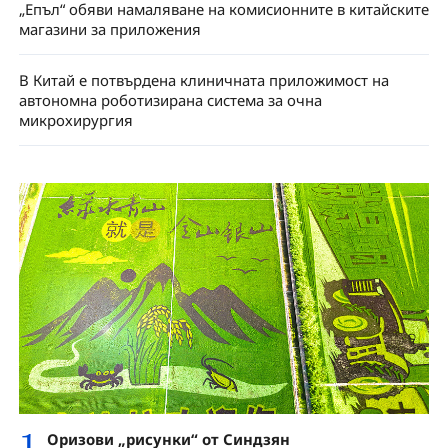
„Епъл“ обяви намаляване на комисионните в китайските
магазини за приложения
В Китай е потвърдена клиничната приложимост на
автономна роботизирана система за очна
микрохирургия
1
Оризови „рисунки“ от Синдзян