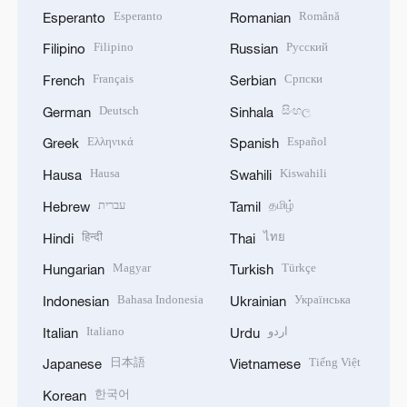
Esperanto
Română
Esperanto
Romanian
Filipino
Русский
Filipino
Russian
Français
Српски
French
Serbian
Deutsch
සිංහල
German
Sinhala
Ελληνικά
Español
Greek
Spanish
Hausa
Kiswahili
Hausa
Swahili
עברית
தமிழ்
Hebrew
Tamil
हिन्दी
ไทย
Hindi
Thai
Magyar
Türkçe
Hungarian
Turkish
Bahasa Indonesia
Українська
Indonesian
Ukrainian
Italiano
اردو
Italian
Urdu
日本語
Tiếng Việt
Japanese
Vietnamese
한국어
Korean