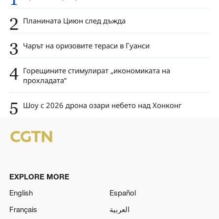
2
Планината Циюн след дъжда
3
Чарът на оризовите тераси в Гуанси
4
Горещините стимулират „икономиката на
прохладата“
5
Шоу с 2026 дрона озари небето над Хонконг
EXPLORE MORE
English
Español
Français
العربية