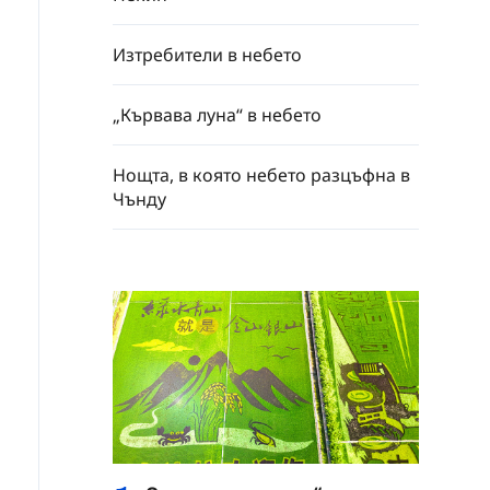
Изтребители в небето
„Кървава луна“ в небето
Нощта, в която небето разцъфна в
Чънду