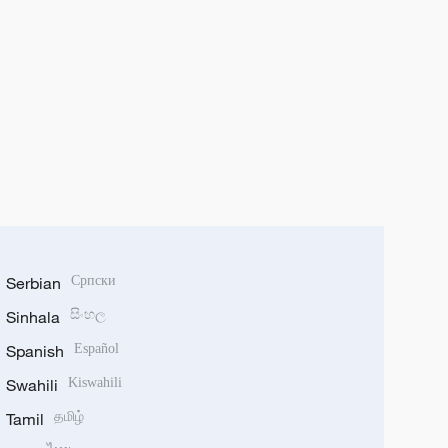
Serbian
Српски
Sinhala
සිංහල
Spanish
Español
Swahili
Kiswahili
Tamil
தமிழ்