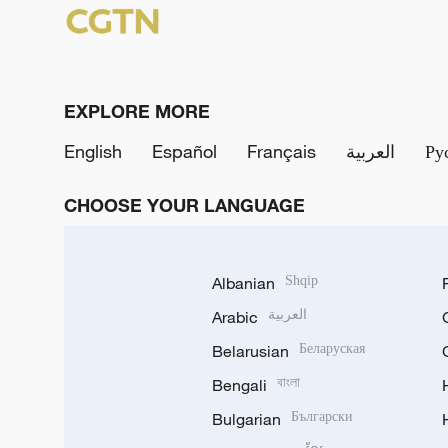
EXPLORE MORE
English
Español
Français
العربية
Ру
CHOOSE YOUR LANGUAGE
Albanian
Shqip
Arabic
العربية
Belarusian
Беларуская
Bengali
বাংলা
Bulgarian
Български