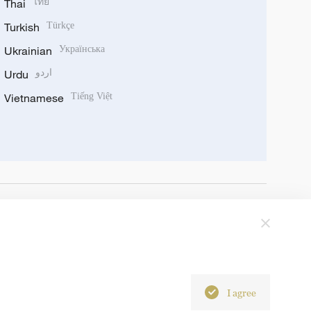
Thai
ไทย
Turkish
Türkçe
Ukrainian
Українська
Urdu
اردو
Vietnamese
Tiếng Việt
I agree
6