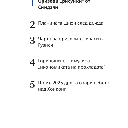
1
Оризови „рисунки“ от
Синдзян
2
Планината Циюн след дъжда
3
Чарът на оризовите тераси в
Гуанси
4
Горещините стимулират
„икономиката на прохладата“
5
Шоу с 2026 дрона озари небето
над Хонконг