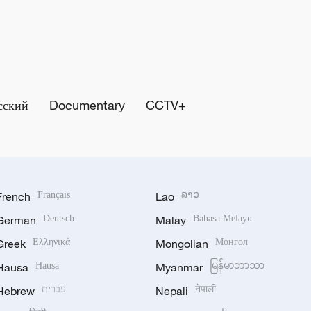
сский
Documentary
CCTV+
French
Français
Lao
ລາວ
German
Deutsch
Malay
Bahasa Melayu
Greek
Ελληνικά
Mongolian
Монгол
Hausa
Hausa
Myanmar
မြန်မာဘာသာ
Hebrew
עברית
Nepali
नेपाली