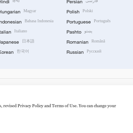
Hindi
हिन्दी
Persian
فارسی
Hungarian
Magyar
Polish
Polski
Indonesian
Bahasa Indonesia
Portuguese
Português
Italian
Italiano
Pashto
پښتو
Japanese
日本語
Romanian
Română
Korean
한국어
Russian
Русский
es, revised Privacy Policy and Terms of Use. You can change your
备 11010502050052号
Disinformation report hotline: 010-8506146