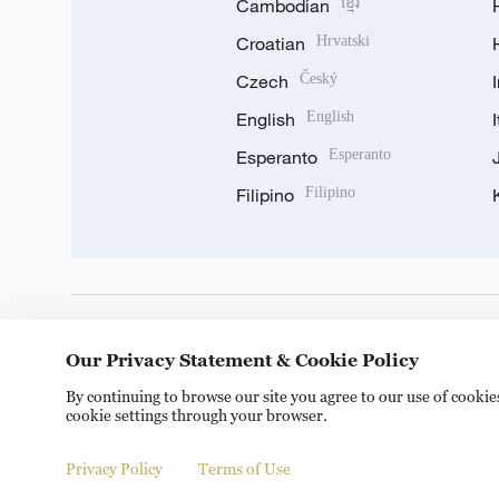
Cambodian
ខ្មែរ
Croatian
Hrvatski
Czech
Český
English
English
Esperanto
Esperanto
Filipino
Filipino
DOWNLOAD OUR APP
Our Privacy Statement & Cookie Policy
By continuing to browse our site you agree to our use of cooki
cookie settings through your browser.
Privacy Policy
Terms of Use
Copyright © 2024 CGTN.
京ICP备20000184号
京公网安