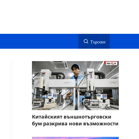
Търсене
Китайският външнотърговски
бум разкрива нови възможности