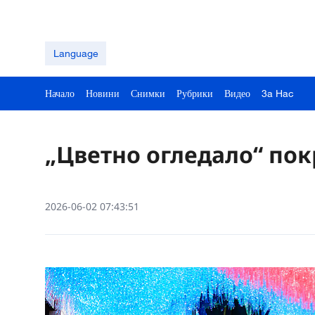
Language
Начало
Новини
Снимки
Рубрики
Видео
3a Hac
„Цветно огледало“ пок
2026-06-02 07:43:51