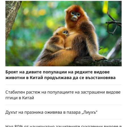
Броят на дивите популации на редките видове
животни в Китай продължава да се възстановява
Стабилен растеж на популациите на застрашени видове
птици в Китай
Духът на празника оживява в пазара „Лиухъ“
Над 80% от национално защитените сухоземни видове в