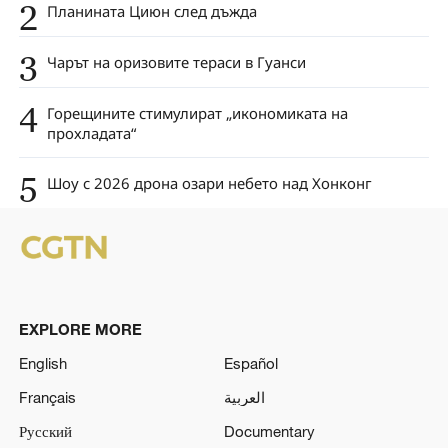
2
Планината Циюн след дъжда
3
Чарът на оризовите тераси в Гуанси
4
Горещините стимулират „икономиката на
прохладата“
5
Шоу с 2026 дрона озари небето над Хонконг
EXPLORE MORE
English
Español
Français
العربية
Русский
Documentary