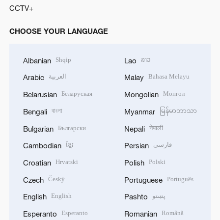
CCTV+
CHOOSE YOUR LANGUAGE
Shqip
ລາວ
Albanian
Lao
العربية
Bahasa Melayu
Arabic
Malay
Беларуская
Монгол
Belarusian
Mongolian
বাংলা
မြန်မာဘာသာ
Bengali
Myanmar
Български
नेपाली
Bulgarian
Nepali
ខ្មែរ
فارسی
Cambodian
Persian
Hrvatski
Polski
Croatian
Polish
Český
Português
Czech
Portuguese
English
پښتو
English
Pashto
Esperanto
Română
Esperanto
Romanian