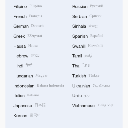
Filipino
Русский
Filipino
Russian
Français
Српски
French
Serbian
Deutsch
සිංහල
German
Sinhala
Ελληνικά
Español
Greek
Spanish
Hausa
Kiswahili
Hausa
Swahili
עברית
தமிழ்
Hebrew
Tamil
हिन्दी
ไทย
Hindi
Thai
Magyar
Türkçe
Hungarian
Turkish
Bahasa Indonesia
Українська
Indonesian
Ukrainian
Italiano
اردو
Italian
Urdu
日本語
Tiếng Việt
Japanese
Vietnamese
한국어
Korean