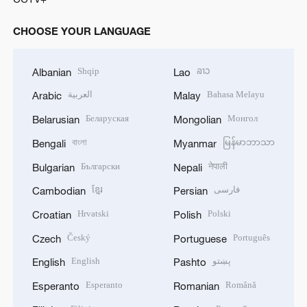
CHOOSE YOUR LANGUAGE
Shqip
ລາວ
Albanian
Lao
العربية
Bahasa Melayu
Arabic
Malay
Беларуская
Монгол
Belarusian
Mongolian
বাংলা
မြန်မာဘာသာ
Bengali
Myanmar
Български
नेपाली
Bulgarian
Nepali
ខ្មែរ
فارسی
Cambodian
Persian
Hrvatski
Polski
Croatian
Polish
Český
Português
Czech
Portuguese
English
پښتو
English
Pashto
Esperanto
Română
Esperanto
Romanian