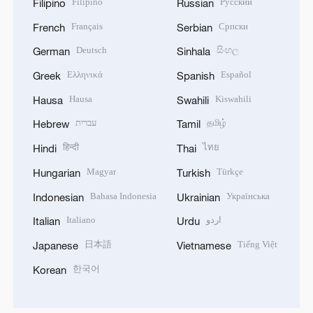
Filipino
Русский
Filipino
Russian
Français
Српски
French
Serbian
Deutsch
සිංහල
German
Sinhala
Ελληνικά
Español
Greek
Spanish
Hausa
Kiswahili
Hausa
Swahili
עברית
தமிழ்
Hebrew
Tamil
हिन्दी
ไทย
Hindi
Thai
Magyar
Türkçe
Hungarian
Turkish
Bahasa Indonesia
Українська
Indonesian
Ukrainian
Italiano
اردو
Italian
Urdu
日本語
Tiếng Việt
Japanese
Vietnamese
한국어
Korean