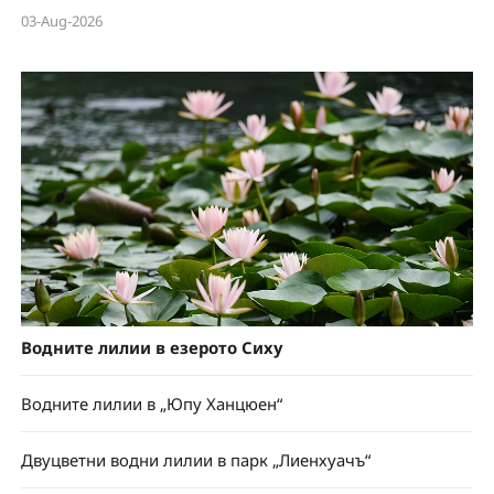
03-Aug-2026
Водните лилии в езерото Сиху
Водните лилии в „Юпу Ханцюен“
Двуцветни водни лилии в парк „Лиенхуачъ“