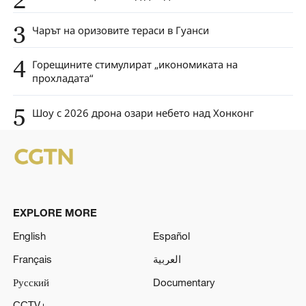
3
Чарът на оризовите тераси в Гуанси
4
Горещините стимулират „икономиката на
прохладата“
5
Шоу с 2026 дрона озари небето над Хонконг
EXPLORE MORE
English
Español
Français
العربية
Русский
Documentary
CCTV+