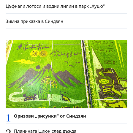
Цъфнали лотоси и водни лилии в парк „Хуцю“
Зимна приказка в Синдзян
1
Оризови „рисунки“ от Синдзян
2
Планината Циюн след дъжда