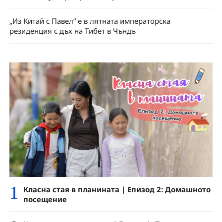
„Из Китай с Павел“ е в лятната императорска
резиденция с дъх на Тибет в Чъндъ
1
Класна стая в планината | Епизод 2: Домашното
посещение