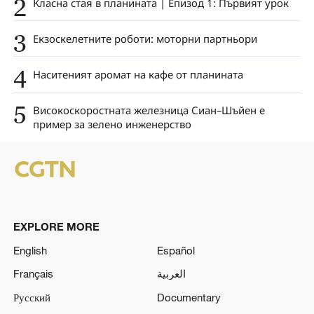
2
Класна стая в планината | Епизод 1: Първият урок
3
Екзоскелетните роботи: моторни партньори
4
Наситеният аромат на кафе от планината
5
Високоскоростната железница Сиан–Шъйен е
пример за зелено инженерство
EXPLORE MORE
English
Español
Français
العربية
Русский
Documentary