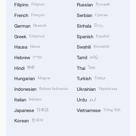
Filipino
Русский
Filipino
Russian
Français
Српски
French
Serbian
Deutsch
සිංහල
German
Sinhala
Ελληνικά
Español
Greek
Spanish
Hausa
Kiswahili
Hausa
Swahili
עברית
தமிழ்
Hebrew
Tamil
हिन्दी
ไทย
Hindi
Thai
Magyar
Türkçe
Hungarian
Turkish
Bahasa Indonesia
Українська
Indonesian
Ukrainian
Italiano
اردو
Italian
Urdu
日本語
Tiếng Việt
Japanese
Vietnamese
한국어
Korean