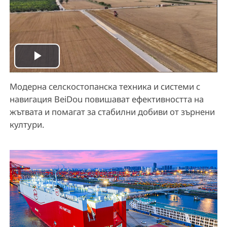
P
Модерна селскостопанска техника и системи с
l
навигация BeiDou повишават ефективността на
a
жътвата и помагат за стабилни добиви от зърнени
култури.
y
V
i
d