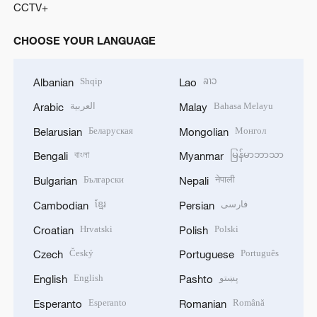
CCTV+
CHOOSE YOUR LANGUAGE
Shqip
ລາວ
Albanian
Lao
العربية
Bahasa Melayu
Arabic
Malay
Беларуская
Монгол
Belarusian
Mongolian
বাংলা
မြန်မာဘာသာ
Bengali
Myanmar
Български
नेपाली
Bulgarian
Nepali
ខ្មែរ
فارسی
Cambodian
Persian
Hrvatski
Polski
Croatian
Polish
Český
Português
Czech
Portuguese
English
پښتو
English
Pashto
Esperanto
Română
Esperanto
Romanian