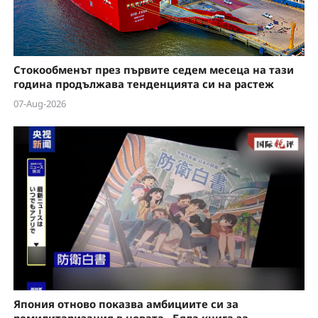
e
o
Стокообменът през първите седем месеца на тази
година продължава тенденцията си на растеж
07-Aug-2026
Япония отново показва амбициите си за
ремилитаризация в новата „Бяла книга за