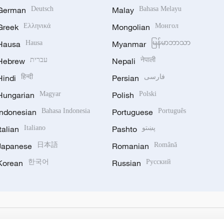
German
Deutsch
Malay
Bahasa Melayu
Greek
Ελληνικά
Mongolian
Монгол
Hausa
Hausa
Myanmar
မြန်မာဘာသာ
Hebrew
עברית
Nepali
नेपाली
Hindi
हिन्दी
Persian
فارسی
Hungarian
Magyar
Polish
Polski
Indonesian
Bahasa Indonesia
Portuguese
Português
Italian
Italiano
Pashto
پښتو
Japanese
日本語
Romanian
Română
Korean
한국어
Russian
Русский