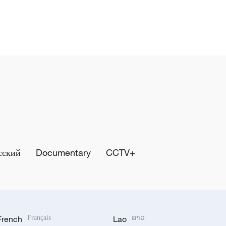
сский
Documentary
CCTV+
French
Français
Lao
ລາວ