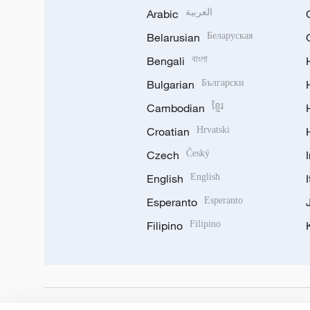
Arabic
العربية
Belarusian
Беларуская
Bengali
বাংলা
Bulgarian
Български
Cambodian
ខ្មែរ
Croatian
Hrvatski
Czech
Český
English
English
Esperanto
Esperanto
Filipino
Filipino