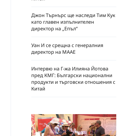
Джон Търнърс ще наследи Тим Кук
като главен изпълнителен
директор на „Епъл“
Уан И се срещна с генералния
директор на МААЕ
Интервю на Г-жа Илияна Йотова
пред КМГ: Български национални
продукти и търговски отношения с
Китай