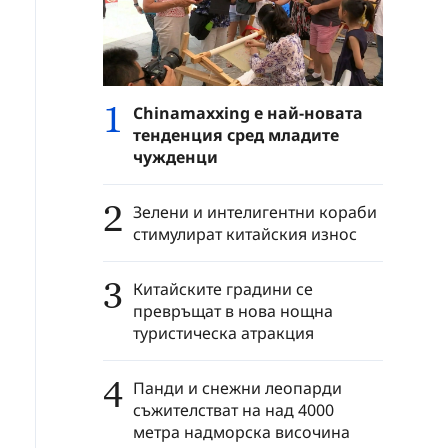
1
Chinamaxxing е най-новата
тенденция сред младите
чужденци
2
Зелени и интелигентни кораби
стимулират китайския износ
3
Китайските градини се
превръщат в нова нощна
туристическа атракция
4
Панди и снежни леопарди
съжителстват на над 4000
метра надморска височина