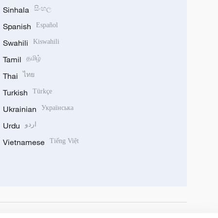
Sinhala
සිංහල
Spanish
Español
Swahili
Kiswahili
Tamil
தமிழ்
Thai
ไทย
Turkish
Türkçe
Ukrainian
Українська
Urdu
اردو
Vietnamese
Tiếng Việt