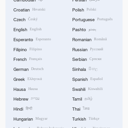
Hrvatski
Polski
Croatian
Polish
Český
Português
Czech
Portuguese
English
پښتو
English
Pashto
Esperanto
Română
Esperanto
Romanian
Filipino
Русский
Filipino
Russian
Français
Српски
French
Serbian
Deutsch
සිංහල
German
Sinhala
Ελληνικά
Español
Greek
Spanish
Hausa
Kiswahili
Hausa
Swahili
עברית
தமிழ்
Hebrew
Tamil
हिन्दी
ไทย
Hindi
Thai
Magyar
Türkçe
Hungarian
Turkish