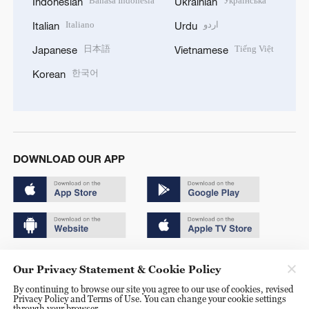
Bahasa Indonesia
Українська
Indonesian
Ukrainian
Italiano
اردو
Italian
Urdu
日本語
Tiếng Việt
Japanese
Vietnamese
한국어
Korean
DOWNLOAD OUR APP
Copyright © 2024 CGTN.
Our Privacy Statement & Cookie Policy
京ICP备20000184号
By continuing to browse our site you agree to our use of cookies, revised
Privacy Policy and Terms of Use. You can change your cookie settings
京公网安备 11010502050052号
through your browser.