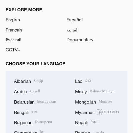
EXPLORE MORE
English
Español
Français
العربية
Русский
Documentary
CCTV+
CHOOSE YOUR LANGUAGE
Shqip
ລາວ
Albanian
Lao
العربية
Bahasa Melayu
Arabic
Malay
Беларуская
Монгол
Belarusian
Mongolian
বাংলা
မြန်မာဘာသာ
Bengali
Myanmar
Български
नेपाली
Bulgarian
Nepali
ខ្មែរ
فارسی
Cambodian
Persian