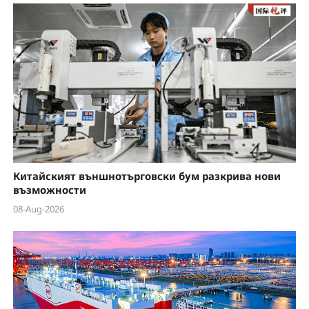
a
y
V
i
d
e
Китайският външнотърговски бум разкрива нови
o
възможности
08-Aug-2026