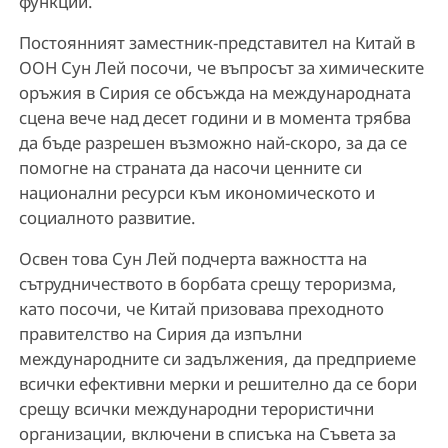
функции.
Постоянният заместник-представител на Китай в
ООН Сун Лей посочи, че въпросът за химическите
оръжия в Сирия се обсъжда на международната
сцена вече над десет години и в момента трябва
да бъде разрешен възможно най-скоро, за да се
помогне на страната да насочи ценните си
национални ресурси към икономическото и
социалното развитие.
Освен това Сун Лей подчерта важността на
сътрудничеството в борбата срещу тероризма,
като посочи, че Китай призовава преходното
правителство на Сирия да изпълни
международните си задължения, да предприеме
всички ефективни мерки и решително да се бори
срещу всички международни терористични
организации, включени в списъка на Съвета за