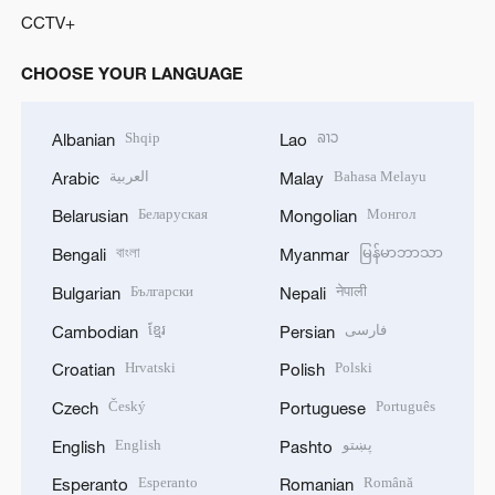
CCTV+
CHOOSE YOUR LANGUAGE
Shqip
ລາວ
Albanian
Lao
العربية
Bahasa Melayu
Arabic
Malay
Беларуская
Монгол
Belarusian
Mongolian
বাংলা
မြန်မာဘာသာ
Bengali
Myanmar
Български
नेपाली
Bulgarian
Nepali
ខ្មែរ
فارسی
Cambodian
Persian
Hrvatski
Polski
Croatian
Polish
Český
Português
Czech
Portuguese
English
پښتو
English
Pashto
Esperanto
Română
Esperanto
Romanian