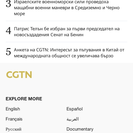
3
Израелските военноморски сили проведоха
мащабни военни маневри в Средиземно и Черно
море
4
Патрис Телън бе избран за първи председател на
новосъздадения Сенат на Бенин
5
Анкета на CGTN: Интересът за пътувания в Китай от
международната общност се увеличава бързо
EXPLORE MORE
English
Español
Français
العربية
Русский
Documentary