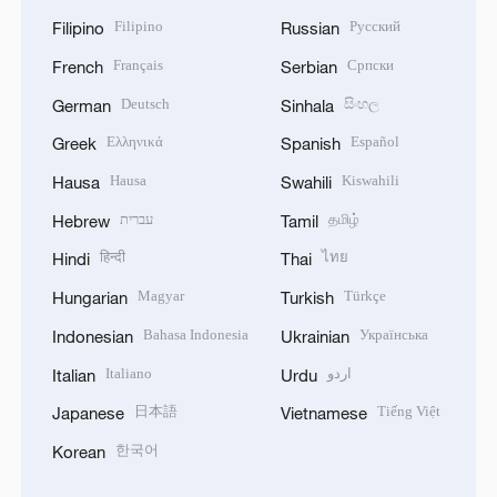
Filipino
Русский
Filipino
Russian
Français
Српски
French
Serbian
Deutsch
සිංහල
German
Sinhala
Ελληνικά
Español
Greek
Spanish
Hausa
Kiswahili
Hausa
Swahili
עברית
தமிழ்
Hebrew
Tamil
हिन्दी
ไทย
Hindi
Thai
Magyar
Türkçe
Hungarian
Turkish
Bahasa Indonesia
Українська
Indonesian
Ukrainian
Italiano
اردو
Italian
Urdu
日本語
Tiếng Việt
Japanese
Vietnamese
한국어
Korean