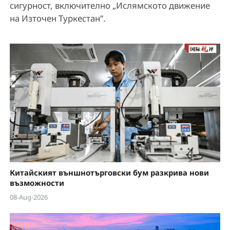
сигурност, включително „Ислямското движение
на Източен Туркестан“.
Китайският външнотърговски бум разкрива нови
възможности
08-Aug-2026