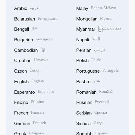
العربية
Bahasa Melayu
Arabic
Malay
Беларуская
Монгол
Belarusian
Mongolian
বাংলা
မြန်မာဘာသာ
Bengali
Myanmar
Български
नेपाली
Bulgarian
Nepali
ខ្មែរ
فارسی
Cambodian
Persian
Hrvatski
Polski
Croatian
Polish
Český
Português
Czech
Portuguese
English
پښتو
English
Pashto
Esperanto
Română
Esperanto
Romanian
Filipino
Русский
Filipino
Russian
Français
Српски
French
Serbian
Deutsch
සිංහල
German
Sinhala
Ελληνικά
Español
Greek
Spanish