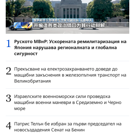
1
Руското МВнР: Ускорената ремилитаризация на
Япония нарушава регионалната и глобална
сигурност
2
Прекъсване на електрозахранването доведе до
мащабни закъснения в железопътния транспорт на
Великобритания
3
Израелските военноморски сили проведоха
мащабни военни маневри в Средиземно и Черно
море
4
Патрис Телън бе избран за първи председател на
новосъздадения Сенат на Бенин