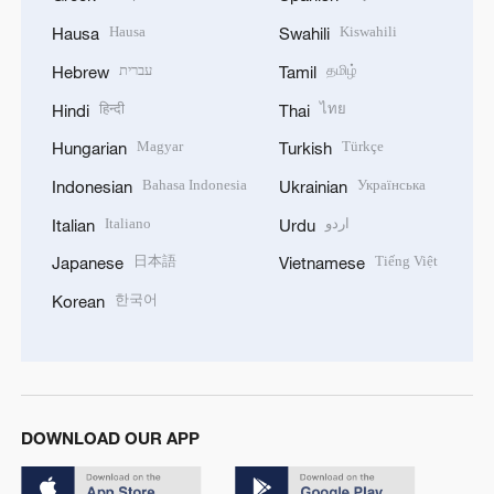
Hausa
Kiswahili
Hausa
Swahili
עברית
தமிழ்
Hebrew
Tamil
हिन्दी
ไทย
Hindi
Thai
Magyar
Türkçe
Hungarian
Turkish
Bahasa Indonesia
Українська
Indonesian
Ukrainian
Italiano
اردو
Italian
Urdu
日本語
Tiếng Việt
Japanese
Vietnamese
한국어
Korean
DOWNLOAD OUR APP