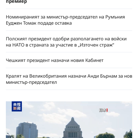
премиер
Номинираният за министър-председател на Румъния
Еуджен Томак подаде оставка
Полският президент одобри разполагането на войски
на НАТО в страната за участие в „Източен страж“
Чешкият президент назначи новия Кабинет
Кралят на Великобритания назначи Анди Бърнам за нов
министър-председател