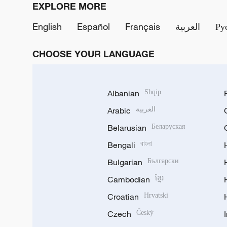
EXPLORE MORE
English
Español
Français
العربية
Ру
CHOOSE YOUR LANGUAGE
Albanian
Shqip
Arabic
العربية
Belarusian
Беларуская
Bengali
বাংলা
Bulgarian
Български
Cambodian
ខ្មែរ
Croatian
Hrvatski
Czech
Český