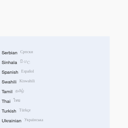
Serbian
Српски
Sinhala
සිංහල
Spanish
Español
Swahili
Kiswahili
Tamil
தமிழ்
Thai
ไทย
Turkish
Türkçe
Ukrainian
Українська