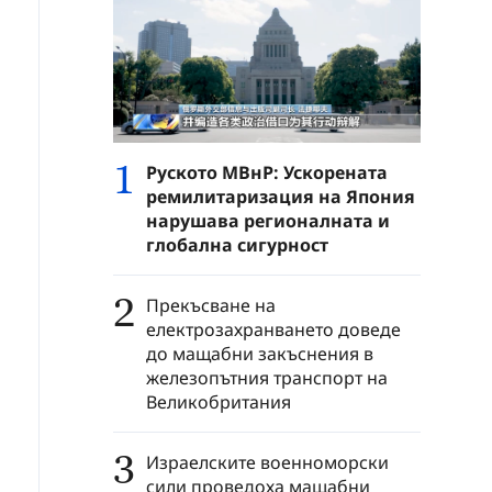
1
Руското МВнР: Ускорената
ремилитаризация на Япония
нарушава регионалната и
глобална сигурност
2
Прекъсване на
електрозахранването доведе
до мащабни закъснения в
железопътния транспорт на
Великобритания
3
Израелските военноморски
сили проведоха мащабни