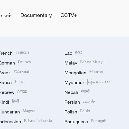
сский
Documentary
CCTV+
French
Français
Lao
ລາວ
German
Deutsch
Malay
Bahasa Melayu
Greek
Ελληνικά
Mongolian
Монгол
Hausa
Hausa
Myanmar
မြန်မာဘာသာ
Hebrew
עברית
Nepali
नेपाली
Hindi
हिन्दी
Persian
فارسی
Hungarian
Magyar
Polish
Polski
Indonesian
Bahasa Indonesia
Portuguese
Português