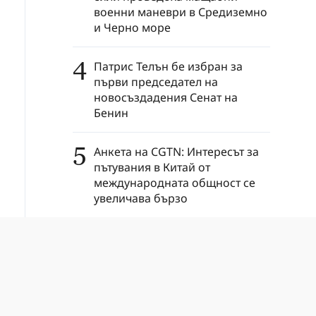
военни маневри в Средиземно
и Черно море
4
Патрис Телън бе избран за
първи председател на
новосъздадения Сенат на
Бенин
5
Анкета на CGTN: Интересът за
пътувания в Китай от
международната общност се
увеличава бързо