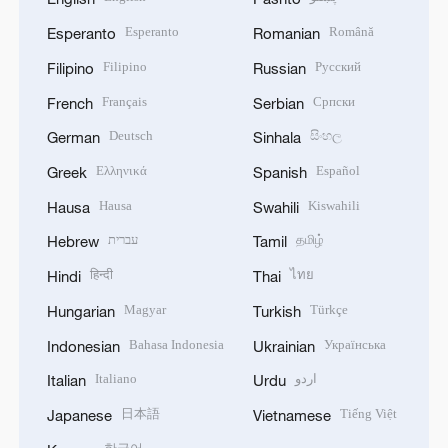
Esperanto
Română
Esperanto
Romanian
Filipino
Русский
Filipino
Russian
Français
Српски
French
Serbian
Deutsch
සිංහල
German
Sinhala
Ελληνικά
Español
Greek
Spanish
Hausa
Kiswahili
Hausa
Swahili
עברית
தமிழ்
Hebrew
Tamil
हिन्दी
ไทย
Hindi
Thai
Magyar
Türkçe
Hungarian
Turkish
Bahasa Indonesia
Українська
Indonesian
Ukrainian
Italiano
اردو
Italian
Urdu
日本語
Tiếng Việt
Japanese
Vietnamese