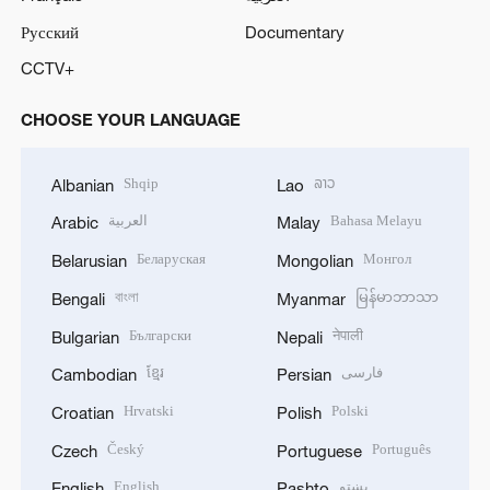
Русский
Documentary
CCTV+
CHOOSE YOUR LANGUAGE
Shqip
ລາວ
Albanian
Lao
العربية
Bahasa Melayu
Arabic
Malay
Беларуская
Монгол
Belarusian
Mongolian
বাংলা
မြန်မာဘာသာ
Bengali
Myanmar
Български
नेपाली
Bulgarian
Nepali
ខ្មែរ
فارسی
Cambodian
Persian
Hrvatski
Polski
Croatian
Polish
Český
Português
Czech
Portuguese
English
پښتو
English
Pashto