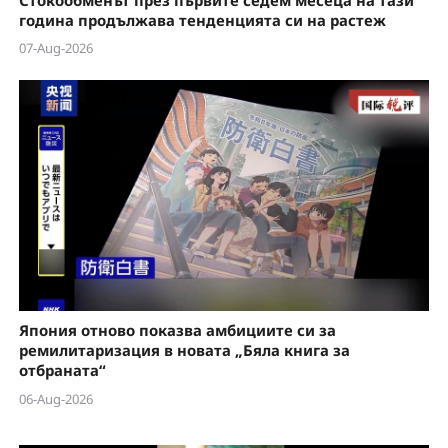
Стокообменът през първите седем месеца на тази
година продължава тенденцията си на растеж
07-Aug-2026
Япония отново показва амбициите си за
ремилитаризация в новата „Бяла книга за
отбраната“
06-Aug-2026