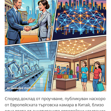
Според доклад от проучване, публикуван наскоро
от Европейската търговска камара в Китай, близо
една трета от анкетираните европейски компании