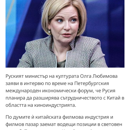
Руският министър на културата Олга Любимова
заяви в интервю по време на Петербургския
международен икономически форум, че Русия
планира да разширява сътрудничеството с Китай в
областта на киноиндустрията.
По думите ѝ китайската филмова индустрия и
филмов пазар заемат водещи позиции в световен