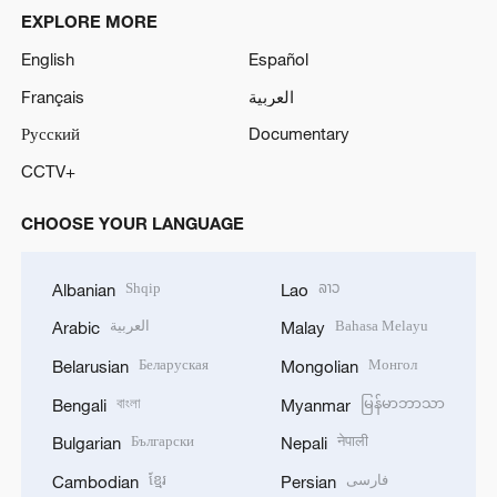
EXPLORE MORE
English
Español
Français
العربية
Русский
Documentary
CCTV+
CHOOSE YOUR LANGUAGE
Shqip
ລາວ
Albanian
Lao
العربية
Bahasa Melayu
Arabic
Malay
Беларуская
Монгол
Belarusian
Mongolian
বাংলা
မြန်မာဘာသာ
Bengali
Myanmar
Български
नेपाली
Bulgarian
Nepali
ខ្មែរ
فارسی
Cambodian
Persian