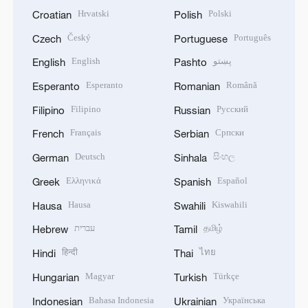
Hrvatski
Polski
Croatian
Polish
Český
Português
Czech
Portuguese
English
پښتو
English
Pashto
Esperanto
Română
Esperanto
Romanian
Filipino
Русский
Filipino
Russian
Français
Српски
French
Serbian
Deutsch
සිංහල
German
Sinhala
Ελληνικά
Español
Greek
Spanish
Hausa
Kiswahili
Hausa
Swahili
עברית
தமிழ்
Hebrew
Tamil
हिन्दी
ไทย
Hindi
Thai
Magyar
Türkçe
Hungarian
Turkish
Bahasa Indonesia
Українська
Indonesian
Ukrainian