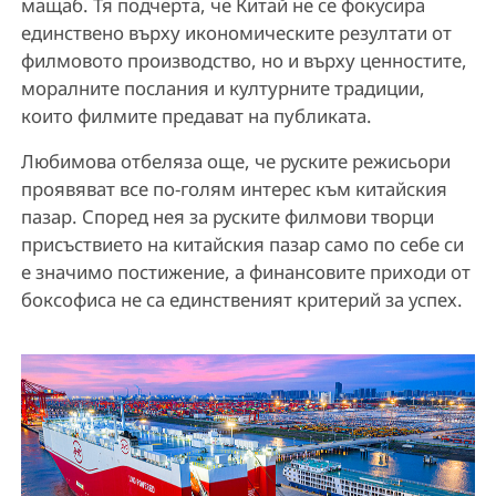
мащаб. Тя подчерта, че Китай не се фокусира
единствено върху икономическите резултати от
филмовото производство, но и върху ценностите,
моралните послания и културните традиции,
които филмите предават на публиката.
Любимова отбеляза още, че руските режисьори
проявяват все по-голям интерес към китайския
пазар. Според нея за руските филмови творци
присъствието на китайския пазар само по себе си
е значимо постижение, а финансовите приходи от
боксофиса не са единственият критерий за успех.