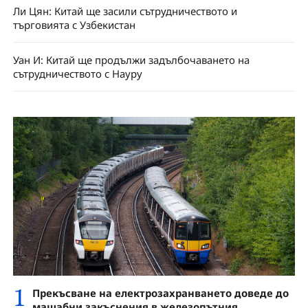
Ли Цян: Китай ще засили сътрудничеството и
търговията с Узбекистан
Уан И: Китай ще продължи задълбочаването на
сътрудничеството с Науру
1
Прекъсване на електрозахранването доведе до
мащабни закъснения в железопътния