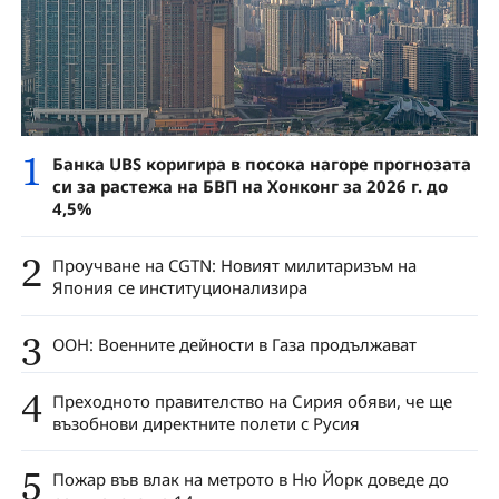
1
Банка UBS коригира в посока нагоре прогнозата
си за растежа на БВП на Хонконг за 2026 г. до
4,5%
2
Проучване на CGTN: Новият милитаризъм на
Япония се институционализира
3
ООН: Военните дейности в Газа продължават
4
Преходното правителство на Сирия обяви, че ще
възобнови директните полети с Русия
5
Пожар във влак на метрото в Ню Йорк доведе до