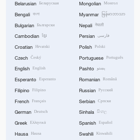
Беларуская
Монгол
Belarusian
Mongolian
বাংলা
မြန်မာဘာသာ
Bengali
Myanmar
Български
नेपाली
Bulgarian
Nepali
ខ្មែរ
فارسی
Cambodian
Persian
Hrvatski
Polski
Croatian
Polish
Český
Português
Czech
Portuguese
English
پښتو
English
Pashto
Esperanto
Română
Esperanto
Romanian
Filipino
Русский
Filipino
Russian
Français
Српски
French
Serbian
Deutsch
සිංහල
German
Sinhala
Ελληνικά
Español
Greek
Spanish
Hausa
Kiswahili
Hausa
Swahili