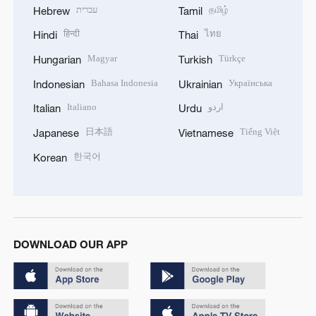
עברית
தமிழ்
Hebrew
Tamil
हिन्दी
ไทย
Hindi
Thai
Magyar
Türkçe
Hungarian
Turkish
Bahasa Indonesia
Українська
Indonesian
Ukrainian
Italiano
اردو
Italian
Urdu
日本語
Tiếng Việt
Japanese
Vietnamese
한국어
Korean
DOWNLOAD OUR APP