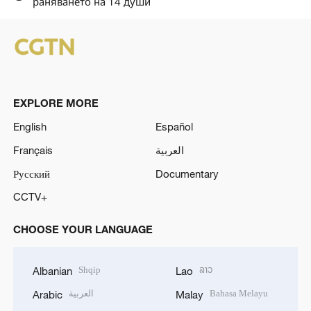
раняването на 14 души
EXPLORE MORE
English
Español
Français
العربية
Русский
Documentary
CCTV+
CHOOSE YOUR LANGUAGE
Shqip
ລາວ
Albanian
Lao
العربية
Bahasa Melayu
Arabic
Malay