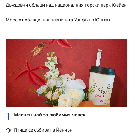
Дъждовни облаци над националния горски парк Юейен
Море от облаци над планината Уанфън в Юннан
1
Млечен чай за любимия човек
2
Птици се събират в Йенчън