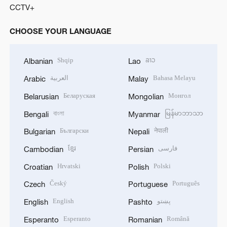
CCTV+
CHOOSE YOUR LANGUAGE
Shqip
ລາວ
Albanian
Lao
العربية
Bahasa Melayu
Arabic
Malay
Беларуская
Монгол
Belarusian
Mongolian
বাংলা
မြန်မာဘာသာ
Bengali
Myanmar
Български
नेपाली
Bulgarian
Nepali
ខ្មែរ
فارسی
Cambodian
Persian
Hrvatski
Polski
Croatian
Polish
Český
Português
Czech
Portuguese
English
پښتو
English
Pashto
Esperanto
Română
Esperanto
Romanian