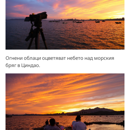
Огнени облаци оцветяват небето над морския
бряг в Циндао.