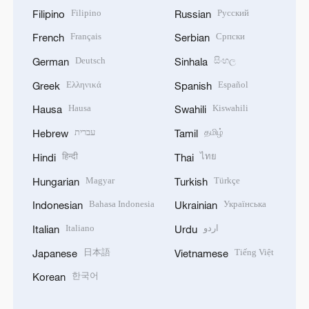
Filipino
Русский
Filipino
Russian
Français
Српски
French
Serbian
Deutsch
සිංහල
German
Sinhala
Ελληνικά
Español
Greek
Spanish
Hausa
Kiswahili
Hausa
Swahili
עברית
தமிழ்
Hebrew
Tamil
हिन्दी
ไทย
Hindi
Thai
Magyar
Türkçe
Hungarian
Turkish
Bahasa Indonesia
Українська
Indonesian
Ukrainian
Italiano
اردو
Italian
Urdu
日本語
Tiếng Việt
Japanese
Vietnamese
한국어
Korean