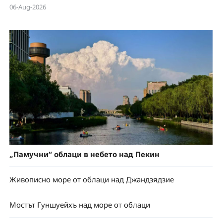
06-Aug-2026
„Памучни“ облаци в небето над Пекин
Живописно море от облаци над Джандзядзие
Мостът Гуншуейхъ над море от облаци