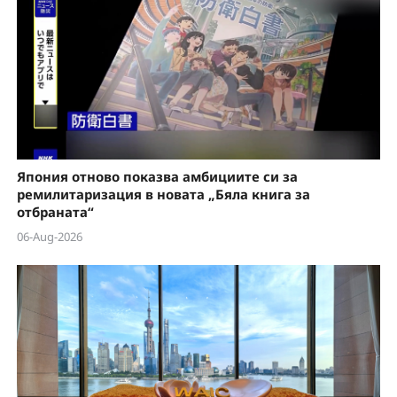
V
i
d
e
Япония отново показва амбициите си за
o
ремилитаризация в новата „Бяла книга за
отбраната“
06-Aug-2026