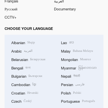
Français
العربية
Русский
Documentary
CCTV+
CHOOSE YOUR LANGUAGE
Shqip
ລາວ
Albanian
Lao
العربية
Bahasa Melayu
Arabic
Malay
Беларуская
Монгол
Belarusian
Mongolian
বাংলা
မြန်မာဘာသာ
Bengali
Myanmar
Български
नेपाली
Bulgarian
Nepali
ខ្មែរ
فارسی
Cambodian
Persian
Hrvatski
Polski
Croatian
Polish
Český
Português
Czech
Portuguese