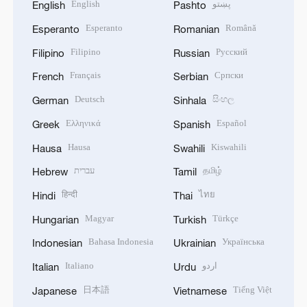
English
پښتو
English
Pashto
Esperanto
Română
Esperanto
Romanian
Filipino
Русский
Filipino
Russian
Français
Српски
French
Serbian
Deutsch
සිංහල
German
Sinhala
Ελληνικά
Español
Greek
Spanish
Hausa
Kiswahili
Hausa
Swahili
עברית
தமிழ்
Hebrew
Tamil
हिन्दी
ไทย
Hindi
Thai
Magyar
Türkçe
Hungarian
Turkish
Bahasa Indonesia
Українська
Indonesian
Ukrainian
Italiano
اردو
Italian
Urdu
日本語
Tiếng Việt
Japanese
Vietnamese