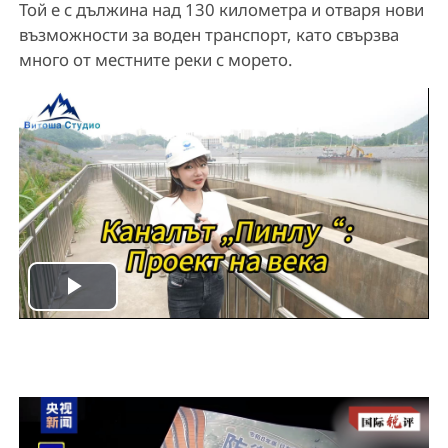
Той е с дължина над 130 километра и отваря нови
възможности за воден транспорт, като свързва
много от местните реки с морето.
P
l
a
y