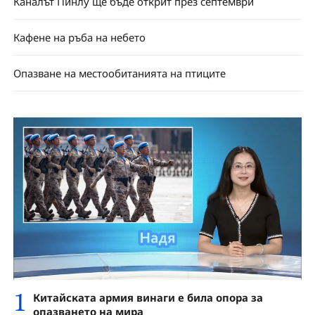
Каналът Пинлу ще бъде открит през септември
Кафене на ръба на небето
Опазване на местообитанията на птиците
1
Китайската армия винаги е била опора за
опазването на мира