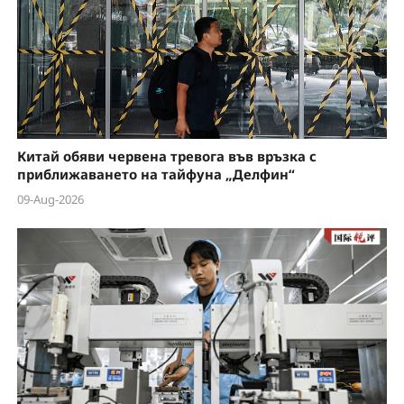
e
o
Китай обяви червена тревога във връзка с
приближаването на тайфуна „Делфин“
09-Aug-2026