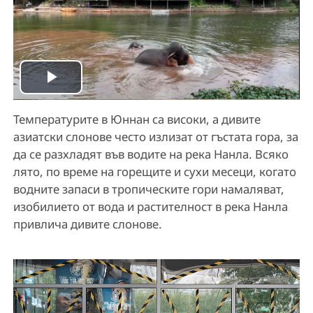
P
Температурите в Юннан са високи, а дивите
l
азиатски слонове често излизат от гъстата гора, за
a
да се разхладят във водите на река Нанла. Всяко
лято, по време на горещите и сухи месеци, когато
y
водните запаси в тропическите гори намаляват,
изобилието от вода и растителност в река Нанла
V
привлича дивите слонове.
i
d