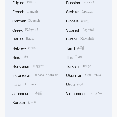
Filipino
Русский
Filipino
Russian
Français
Српски
French
Serbian
Deutsch
සිංහල
German
Sinhala
Ελληνικά
Español
Greek
Spanish
Hausa
Kiswahili
Hausa
Swahili
עברית
தமிழ்
Hebrew
Tamil
हिन्दी
ไทย
Hindi
Thai
Magyar
Türkçe
Hungarian
Turkish
Bahasa Indonesia
Українська
Indonesian
Ukrainian
Italiano
اردو
Italian
Urdu
日本語
Tiếng Việt
Japanese
Vietnamese
한국어
Korean