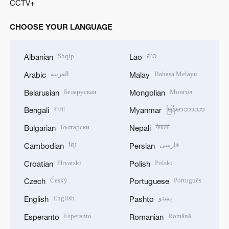
CCTV+
CHOOSE YOUR LANGUAGE
Shqip
ລາວ
Albanian
Lao
العربية
Bahasa Melayu
Arabic
Malay
Беларуская
Монгол
Belarusian
Mongolian
বাংলা
မြန်မာဘာသာ
Bengali
Myanmar
Български
नेपाली
Bulgarian
Nepali
ខ្មែរ
فارسی
Cambodian
Persian
Hrvatski
Polski
Croatian
Polish
Český
Português
Czech
Portuguese
English
پښتو
English
Pashto
Esperanto
Română
Esperanto
Romanian