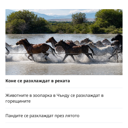
Коне се разхлаждат в реката
Животните в зоопарка в Чънду се разхлаждат в
горещините
Пандите се разхлаждат през лятото