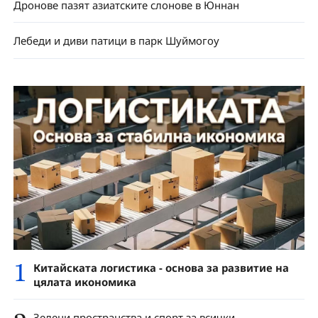
Дронове пазят азиатските слонове в Юннан
Лебеди и диви патици в парк Шуймогоу
1
Китайската логистика - основа за развитие на
цялата икономика
Зелени пространства и спорт за всички