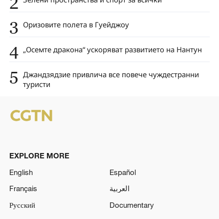
2
3
Оризовите полета в Гуейджоу
4
„Осемте дракона“ ускоряват развитието на Нантун
5
Джандзядзие привлича все повече чуждестранни
туристи
EXPLORE MORE
English
Español
Français
العربية
Русский
Documentary