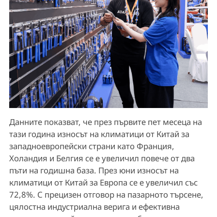
Данните показват, че през първите пет месеца на
тази година износът на климатици от Китай за
западноевропейски страни като Франция,
Холандия и Белгия се е увеличил повече от два
пъти на годишна база. През юни износът на
климатици от Китай за Европа се е увеличил със
72,8%. С прецизен отговор на пазарното търсене,
цялостна индустриална верига и ефективна