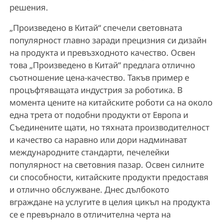
решения.
„Произведено в Китай“ спечели световната
популярност главно заради прецизния си дизайн
на продукта и превъзходното качество. Освен
това „Произведено в Китай“ предлага отлично
съотношение цена-качество. Такъв пример е
процъфтяващата индустрия за роботика. В
момента цените на китайските роботи са на около
една трета от подобни продукти от Европа и
Съединените щати, но тяхната производителност
и качество са наравно или дори надминават
международните стандарти, печелейки
популярност на световния пазар. Освен силните
си способности, китайските продукти предоставя
и отлично обслужване. Днес дълбокото
вграждане на услугите в целия цикъл на продукта
се е превърнало в отличителна черта на