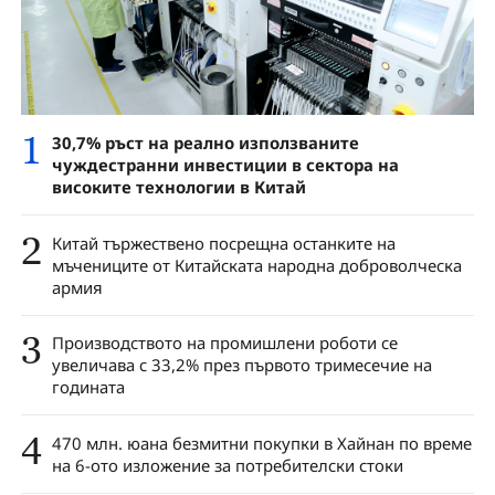
1
30,7% ръст на реално използваните
чуждестранни инвестиции в сектора на
високите технологии в Китай
2
Китай тържествено посрещна останките на
мъчениците от Китайската народна доброволческа
армия
3
Производството на промишлени роботи се
увеличава с 33,2% през първото тримесечие на
годината
4
470 млн. юана безмитни покупки в Хайнан по време
на 6-ото изложение за потребителски стоки