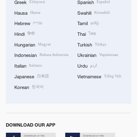
Ελληνικά
Español
Greek
Spanish
Hausa
Kiswahili
Hausa
Swahili
עברית
தமிழ்
Hebrew
Tamil
हिन्दी
ไทย
Hindi
Thai
Magyar
Türkçe
Hungarian
Turkish
Bahasa Indonesia
Українська
Indonesian
Ukrainian
Italiano
اردو
Italian
Urdu
日本語
Tiếng Việt
Japanese
Vietnamese
한국어
Korean
DOWNLOAD OUR APP