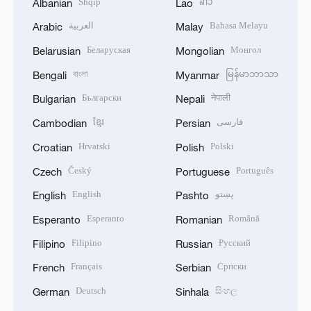
Shqip
ລາວ
Albanian
Lao
العربية
Bahasa Melayu
Arabic
Malay
Беларуская
Монгол
Belarusian
Mongolian
বাংলা
မြန်မာဘာသာ
Bengali
Myanmar
Български
नेपाली
Bulgarian
Nepali
ខ្មែរ
فارسی
Cambodian
Persian
Hrvatski
Polski
Croatian
Polish
Český
Português
Czech
Portuguese
English
پښتو
English
Pashto
Esperanto
Română
Esperanto
Romanian
Filipino
Русский
Filipino
Russian
Français
Српски
French
Serbian
Deutsch
සිංහල
German
Sinhala